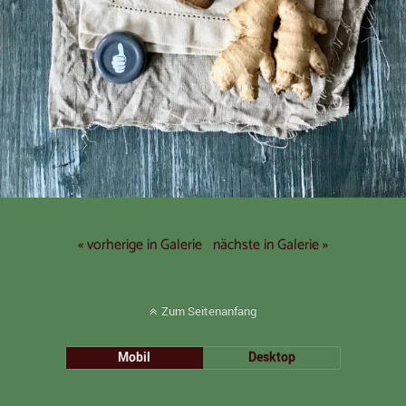
« vorherige in Galerie
nächste in Galerie »
Zum Seitenanfang
Mobil
Desktop