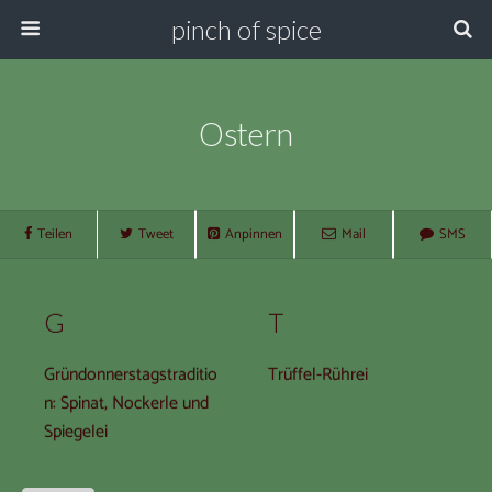
pinch of spice
Ostern
Teilen
Tweet
Anpinnen
Mail
SMS
G
T
Gründonnerstagstraditio
Trüffel-Rührei
n: Spinat, Nockerle und
Spiegelei