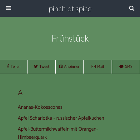
pinch of spice
Frühstück
Teilen
Tweet
Anpinnen
Mail
SMS
A
Ananas-Kokosscones
Apfel Scharlotka - russischer Apfelkuchen
Apfel-Buttermilchwaffeln mit Orangen-
Himbeerquark