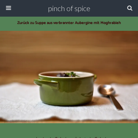
pinch of spice
Zurück zu Suppe aus verbrannter Aubergine mit Moghrabieh