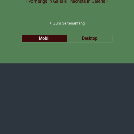
« vorherige in Galerie
nächste in Galerie »
Zum Seitenanfang
Mobil
Desktop