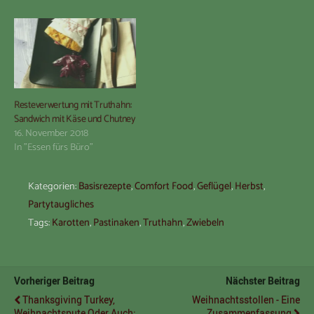
Resteverwertung mit Truthahn:
Sandwich mit Käse und Chutney
16. November 2018
In "Essen fürs Büro"
Kategorien:
Basisrezepte
,
Comfort Food
,
Geflügel
,
Herbst
,
Partytaugliches
Tags:
Karotten
,
Pastinaken
,
Truthahn
,
Zwiebeln
Vorheriger Beitrag
Nächster Beitrag
Thanksgiving Turkey,
Weihnachtsstollen - Eine
Weihnachtspute Oder Auch:
Zusammenfassung