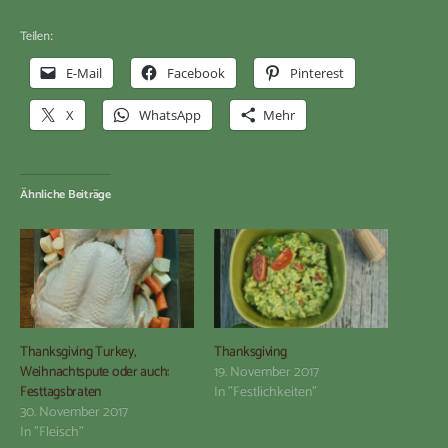
Teilen:
E-Mail
Facebook
Pinterest
X
WhatsApp
Mehr
Ähnliche Beiträge
Thanksgiving Turkey,
Thanksgiving
Weihnachtspute oder auch:
19. November 2017
Festtagsbraten
In "Festlichkeiten"
30. November 2017
In "Fleisch"