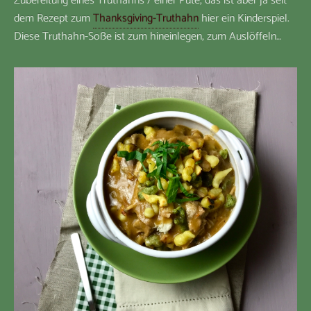
Zubereitung eines Truthahns / einer Pute, das ist aber ja seit
dem Rezept zum
Thanksgiving-Truthahn
hier ein Kinderspiel.
Diese Truthahn-Soße ist zum hineinlegen, zum Auslöffeln…