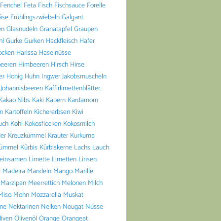
Fenchel
Feta
Fisch
Fischsauce
Forelle
äse
Frühlingszwiebeln
Galgant
en
Glasnudeln
Granatapfel
Graupen
hl
Gurke
Gurken
Hackfleisch
Hafer
ocken
Harissa
Haselnüsse
beeren
Himbeeren
Hirsch
Hirse
er
Honig
Huhn
Ingwer
Jakobsmuscheln
Johannisbeeren
Kaffirlimettenblätter
Kakao Nibs
Kaki
Kapern
Kardamom
n
Kartoffeln
Kichererbsen
Kiwi
uch
Kohl
Kokosflocken
Kokosmilch
er
Kreuzkümmel
Kräuter
Kurkuma
ümmel
Kürbis
Kürbiskerne
Lachs
Lauch
einsamen
Limette
Limetten
Linsen
r
Madeira
Mandeln
Mango
Marille
Marzipan
Meerrettich
Melonen
Milch
Miso
Mohn
Mozzarella
Muskat
ine
Nektarinen
Nelken
Nougat
Nüsse
liven
Olivenöl
Orange
Orangeat