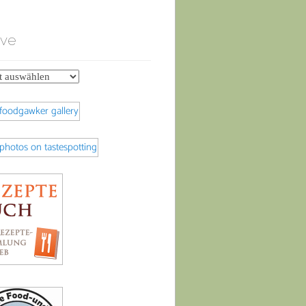
ive
e