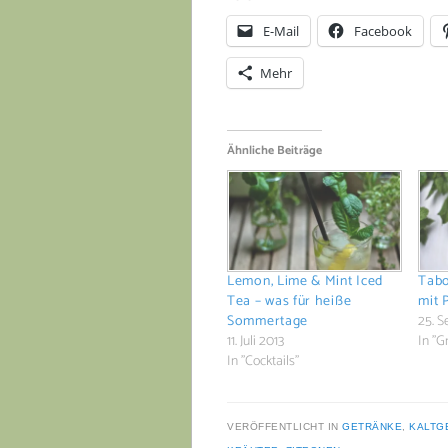
E-Mail
Facebook
Mehr
Ähnliche Beiträge
Lemon, Lime & Mint Iced
Tabo
Tea – was für heiße
mit 
Sommertage
25. 
11. Juli 2013
In "G
In "Cocktails"
VERÖFFENTLICHT IN
GETRÄNKE
,
KALTG