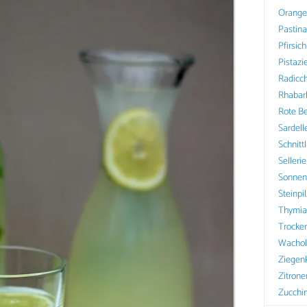
Orange
Pastin
Pfirsich
Pistazi
Radicch
Rhabar
Rote B
Sardell
Schnitt
Sellerie
Sonnen
Steinpi
Thymia
Trocke
Wachol
Ziegen
Zitrone
Zucchin