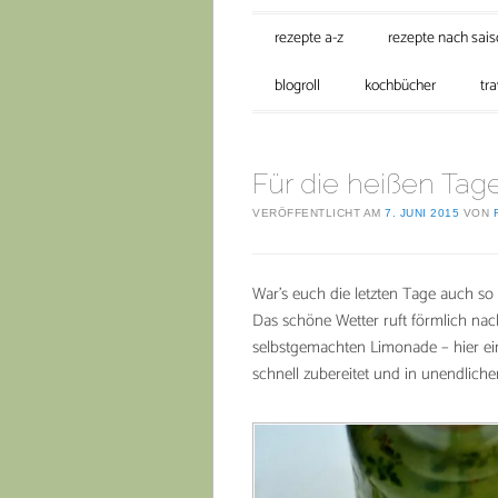
Hauptmenü
Zum Inhalt springen
rezepte a-z
rezepte nach sai
blogroll
kochbücher
tra
Für die heißen Tag
VERÖFFENTLICHT AM
7. JUNI 2015
VON
War’s euch die letzten Tage auch so
Das schöne Wetter ruft förmlich nach
selbstgemachten Limonade – hier ein
schnell zubereitet und in unendlichen