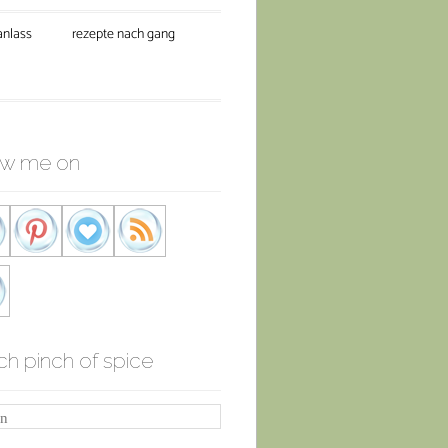
anlass
rezepte nach gang
ow me on
ch pinch of spice
n