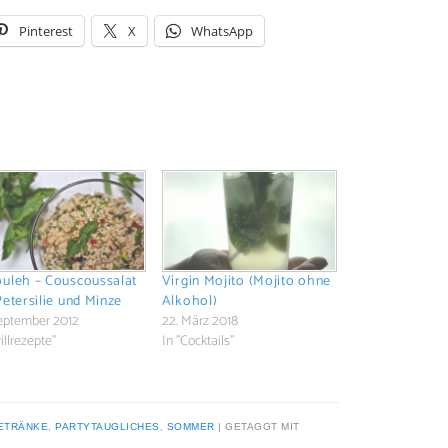
Pinterest
X
WhatsApp
uleh – Couscoussalat
Virgin Mojito (Mojito ohne
Petersilie und Minze
Alkohol)
September 2012
22. März 2018
rillrezepte"
In "Cocktails"
ETRÄNKE
,
PARTYTAUGLICHES
,
SOMMER
|
GETAGGT MIT