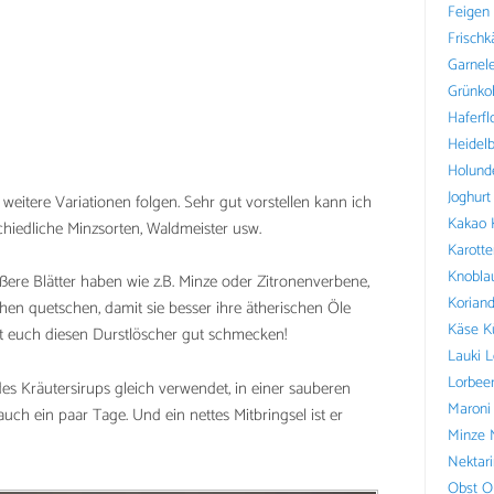
Feigen
Frischk
Garnel
Grünko
Haferfl
Heidel
Holund
Joghurt
eitere Variationen folgen. Sehr gut vorstellen kann ich
Kakao
chiedliche Minzsorten, Waldmeister usw.
Karotte
Knobla
ßere Blätter haben wie z.B. Minze oder Zitronenverbene,
Koriand
schen quetschen, damit sie besser ihre ätherischen Öle
Käse
K
t euch diesen Durstlöscher gut schmecken!
Lauki
L
Lorbee
des Kräutersirups gleich verwendet, in einer sauberen
Maroni
auch ein paar Tage. Und ein nettes Mitbringsel ist er
Minze
Nektar
Obst
O