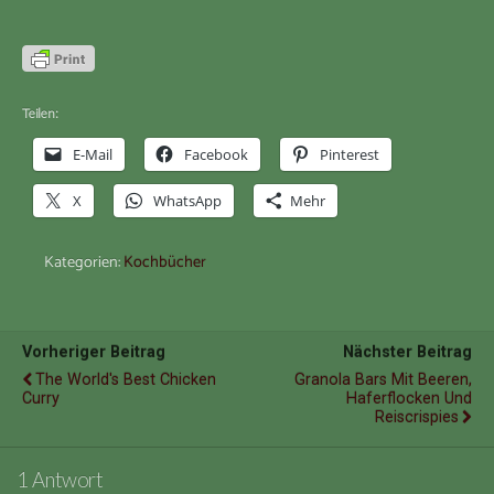
Teilen:
E-Mail
Facebook
Pinterest
X
WhatsApp
Mehr
Kategorien:
Kochbücher
Vorheriger Beitrag
Nächster Beitrag
The World's Best Chicken
Granola Bars Mit Beeren,
Curry
Haferflocken Und
Reiscrispies
1 Antwort