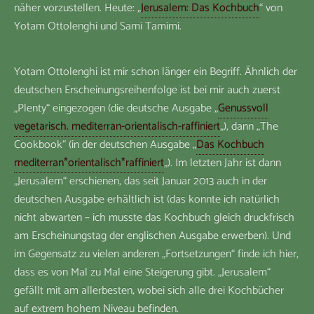
näher vorzustellen. Heute: „
Jerusalem: Das Kochbuch
“ von
Yotam Ottolenghi und Sami Tamimi.
Yotam Ottolenghi ist mir schon länger ein Begriff. Ähnlich der
deutschen Erscheinungsreihenfolge ist bei mir auch zuerst
„Plenty“ eingezogen (die deutsche Ausgabe „
Genussvoll
vegetarisch. mediterran-orientalisch-raffiniert
„), dann „The
Cookbook“ (in der deutschen Ausgabe „
Das Kochbuch
mediterran*orientalisch*raffiniert
„). Im letzten Jahr ist dann
„Jerusalem“ erschienen, das seit Januar 2013 auch in der
deutschen Ausgabe erhältlich ist (das konnte ich natürlich
nicht abwarten – ich musste das Kochbuch gleich druckfrisch
am Erscheinungstag der englischen Ausgabe erwerben). Und
im Gegensatz zu vielen anderen „Fortsetzungen“ finde ich hier,
dass es von Mal zu Mal eine Steigerung gibt. „Jerusalem“
gefällt mit am allerbesten, wobei sich alle drei Kochbücher
auf extrem hohem Niveau befinden.