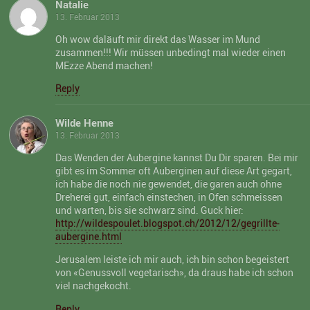
Natalie
13. Februar 2013
Oh wow daläuft mir direkt das Wasser im Mund
zusammen!!! Wir müssen unbedingt mal wieder einen
MEzze Abend machen!
Reply
Wilde Henne
13. Februar 2013
Das Wenden der Aubergine kannst Du Dir sparen. Bei mir
gibt es im Sommer oft Auberginen auf diese Art gegart,
ich habe die noch nie gewendet, die garen auch ohne
Dreherei gut, einfach einstechen, in Ofen schmeissen
und warten, bis sie schwarz sind. Guck hier:
http://wildespoulet.blogspot.ch/2012/12/gegrillte-
aubergine.html
Jerusalem leiste ich mir auch, ich bin schon begeistert
von «Genussvoll vegetarisch», da draus habe ich schon
viel nachgekocht.
Reply