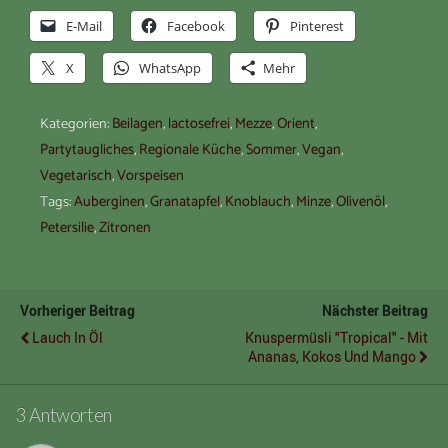
E-Mail
Facebook
Pinterest
X
WhatsApp
Mehr
Kategorien:
Beilagen
,
lactosefrei
,
Mezze
,
Orient
,
Partytaugliches
,
Regionale Küche
,
Sommer
,
Vegan
,
Vegetarisch
,
Vorspeisen
Tags:
Auberginen
,
Granatapfel
,
Knoblauch
,
Minze
,
Olivenöl
,
Petersilie
,
Zitronen
Vorheriger Beitrag
Nächster Beitrag
Lauch In Öl
Knuspermüsli "Tropical" - Mit
Ananas, Kokos Und Mango
3 Antworten