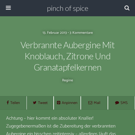
pinch of spice
13. Februar 2013 • 3 Kommentare
Verbrannte Aubergine Mit
Knoblauch, Zitrone Und
Granatapfelkernen
Regine
Teilen
Tweet
Anpinnen
Mail
SMS
Achtung – hier kommt ein absoluter Knaller!
Zugegebenermaßen ist die Zubereitung der verbrannten
Aubergine ein bisschen zeitintensiv – allerdings läuft das