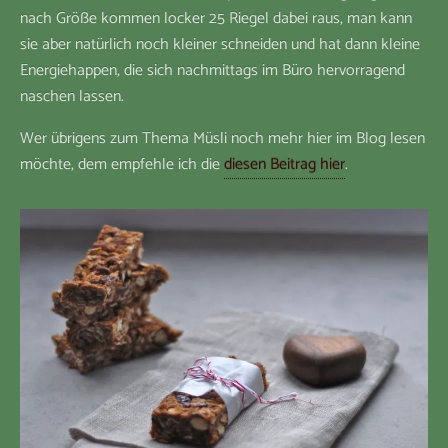
nach Größe kommen locker 25 Riegel dabei raus, man kann
sie aber natürlich noch kleiner schneiden und hat dann kleine
Energiehappen, die sich nachmittags im Büro hervorragend
naschen lassen.
Wer übrigens zum Thema Müsli noch mehr hier im Blog lesen
möchte, dem empfehle ich die
diesen Beitrag hier
.