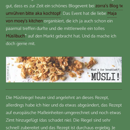
gut, dass es zur Zeit ein schönes Blogevent bei
zorra’s Blog 1x
umrühren bitte aka kochtopf
. Das Event hat die liebe
Maja
von moey’s kitchen
organisiert, die ich ja auch schon ein
paarmal treffen durfte und die mittlerweile ein tolles
Müslibuch
* auf den Markt gebracht hat. Und da mache ich
doch gerne mit.
Die Müsliriegel heute sind angelehnt an dieses Rezept,
allerdings habe ich hier und da etwas abgeändert, das Rezept
auf europäische Maßeinheiten umgerechnet und noch etwas
Zimt hinzugefügt (das schadet nie). Die Riegel sind sehr
schnell zubereitet und das Rezept ist durchaus ergiebig. Je