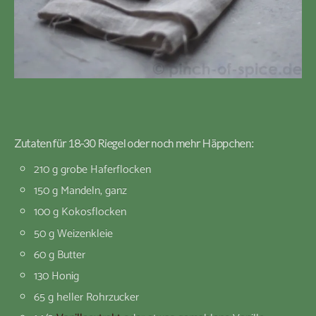
Zutaten für 18-30 Riegel oder noch mehr Häppchen:
210 g grobe Haferflocken
150 g Mandeln, ganz
100 g Kokosflocken
50 g Weizenkleie
60 g Butter
130 Honig
65 g heller Rohrzucker