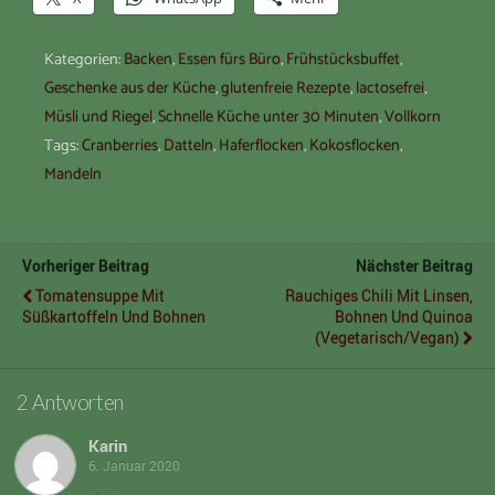
Kategorien:
Backen
,
Essen fürs Büro
,
Frühstücksbuffet
,
Geschenke aus der Küche
,
glutenfreie Rezepte
,
lactosefrei
,
Müsli und Riegel
,
Schnelle Küche unter 30 Minuten
,
Vollkorn
Tags:
Cranberries
,
Datteln
,
Haferflocken
,
Kokosflocken
,
Mandeln
Vorheriger Beitrag
Nächster Beitrag
Tomatensuppe Mit
Rauchiges Chili Mit Linsen,
Süßkartoffeln Und Bohnen
Bohnen Und Quinoa
(vegetarisch/vegan)
2 Antworten
Karin
6. Januar 2020