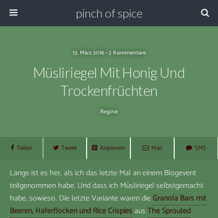
pinch of spice
13. März 2016 • 2 Kommentare
Müsliriegel Mit Honig Und
Trockenfrüchten
Regine
Teilen
Tweet
Anpinnen
Mail
SMS
Lange ist es her, als ich das letzte Mal an einem Blogevent
teilgenommen habe. Und dass ich Müsliriegel selbstgemacht
habe, sowieso. Die letzte Variante waren die
Granola Bars mit
Beeren, Haferflocken und Rice Crispies
aus
The Sprouted