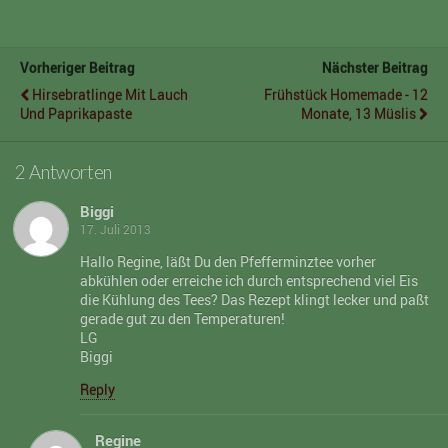
Vorheriger Beitrag
Nächster Beitrag
Hirsebratlinge Mit Lauch
Frühstück Homemade - 12
Und Paprikapaste
Monate, 13 Müslis
2 Antworten
Biggi
17. Juli 2013
Hallo Regine, läßt Du den Pfefferminztee vorher
abkühlen oder erreiche ich durch entsprechend viel Eis
die Kühlung des Tees? Das Rezept klingt lecker und paßt
gerade gut zu den Temperaturen!
LG
Biggi
Reply
Regine