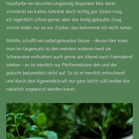
Haarfarbe ein bisschen ungünstig disponiert bin), dann
schmeckt ein kaltes Getränk doch richtig gut. Eistee mag
ich eigentlich schon gerne, aber das fertig gekaufte Zeug
strotzt leider nur so vor Zucker, das bekomme ich nicht runter.
Abhilfe schafft ein selbstgebrauter Eistee – diesen hier kann
man im Gegensatz zu den meisten anderen (weil sie
Schwarztee enthalten) auch gerne am Abend nach Feierabend
trinken – es ist nämlich nur Pfefferminztee drin und der
putscht bekanntlich nicht auf. So ist er herrlich erfrischend
und durch den Agavendicksaft nur ganz leicht süß (wobei das
natürlich angepasst werden kann).