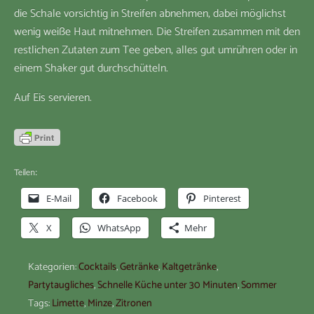
die Schale vorsichtig in Streifen abnehmen, dabei möglichst
wenig weiße Haut mitnehmen. Die Streifen zusammen mit den
restlichen Zutaten zum Tee geben, alles gut umrühren oder in
einem Shaker gut durchschütteln.
Auf Eis servieren.
Teilen:
E-Mail
Facebook
Pinterest
X
WhatsApp
Mehr
Kategorien:
Cocktails
,
Getränke
,
Kaltgetränke
,
Partytaugliches
,
Schnelle Küche unter 30 Minuten
,
Sommer
Tags:
Limette
,
Minze
,
Zitronen