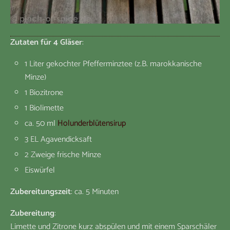
Zutaten für 4 Gläser
:
1 Liter gekochter Pfefferminztee (z.B. marokkanische
Minze)
1 Biozitrone
1 Biolimette
ca. 50 ml
Holunderblütensirup
3 EL Agavendicksaft
2 Zweige frische Minze
Eiswürfel
Zubereitungszeit
: ca. 5 Minuten
Zubereitung
:
Limette und Zitrone kurz abspülen und mit einem Sparschäler