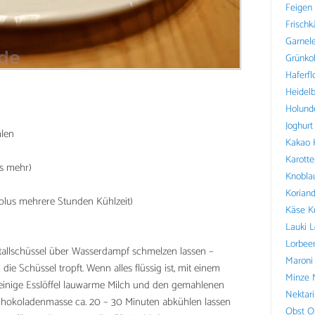
Feigen
Frischk
Garnel
Grünko
Haferfl
Heidel
Holund
Joghurt
hlen
Kakao
Karotte
as mehr)
Knobla
Koriand
(plus mehrere Stunden Kühlzeit)
Käse
K
Lauki
L
Lorbee
allschüssel über Wasserdampf schmelzen lassen –
Maroni
die Schüssel tropft. Wenn alles flüssig ist, mit einem
Minze
inige Esslöffel lauwarme Milch und den gemahlenen
Nektar
okoladenmasse ca. 20 – 30 Minuten abkühlen lassen
Obst
O