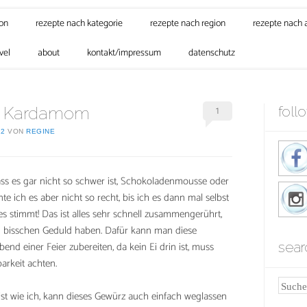
son
rezepte nach kategorie
rezepte nach region
rezepte nach 
vel
about
kontakt/impressum
datenschutz
1
t Kardamom
foll
12
VON
REGINE
ss es gar nicht so schwer ist, Schokoladenmousse oder
e ich es aber nicht so recht, bis ich es dann mal selbst
es stimmt! Das ist alles sehr schnell zusammengerührt,
in bisschen Geduld haben. Dafür kann man diese
 einer Feier zubereiten, da kein Ei drin ist, muss
sear
arkeit achten.
Suche
t wie ich, kann dieses Gewürz auch einfach weglassen