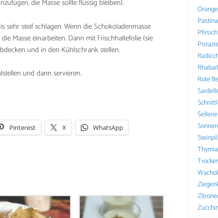
zufügen, die Masse sollte flüssig bleiben).
Orange
Pastin
is sehr steif schlagen. Wenn die Schokoladenmasse
Pfirsich
 die Masse einarbeiten. Dann mit Frischhaltefolie (sie
Pistazi
 abdecken und in den Kühlschrank stellen.
Radicch
Rhabar
stellen und dann servieren.
Rote B
Sardell
Schnitt
Sellerie
Sonnen
Pinterest
X
WhatsApp
Steinpi
Thymia
Trocke
Wachol
Ziegen
Zitrone
Zucchin