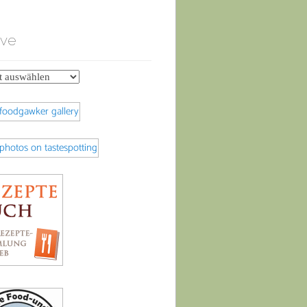
ive
e