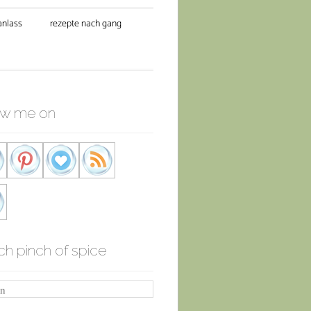
anlass
rezepte nach gang
ow me on
ch pinch of spice
n