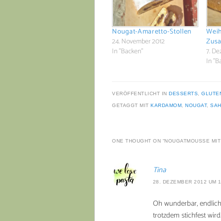
Nougat-Amaretto-Stollen
Weih
24. November 2012
Zus
In "Backen"
7. D
In "B
VERÖFFENTLICHT IN
DESSERTS
,
GLUTE
GETAGGT MIT
KARDAMOM
,
NOUGAT
,
SA
ONE THOUGHT ON “
NOUGATMOUSSE MI
Tina
28. DEZEMBER 2012 UM 1
Oh wunderbar, endlich
trotzdem stichfest wir