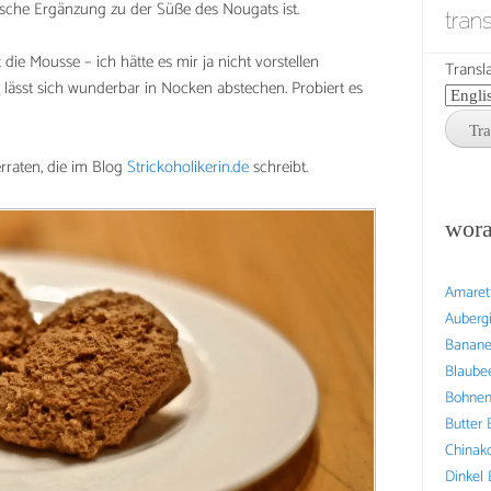
stische Ergänzung zu der Süße des Nougats ist.
tran
die Mousse – ich hätte es mir ja nicht vorstellen
Transla
 lässt sich wunderbar in Nocken abstechen. Probiert es
rraten, die im Blog
Strickoholikerin.de
schreibt.
wora
Amaret
Auberg
Banan
Blaube
Bohne
Butter
Chinak
Dinkel