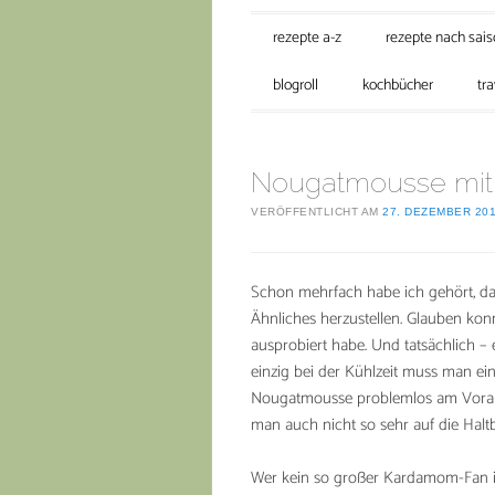
Hauptmenü
Zum Inhalt springen
rezepte a-z
rezepte nach sai
blogroll
kochbücher
tra
Nougatmousse mi
VERÖFFENTLICHT AM
27. DEZEMBER 20
Schon mehrfach habe ich gehört, da
Ähnliches herzustellen. Glauben konnt
ausprobiert habe. Und tatsächlich – 
einzig bei der Kühlzeit muss man e
Nougatmousse problemlos am Vorabend
man auch nicht so sehr auf die Haltb
Wer kein so großer Kardamom-Fan is