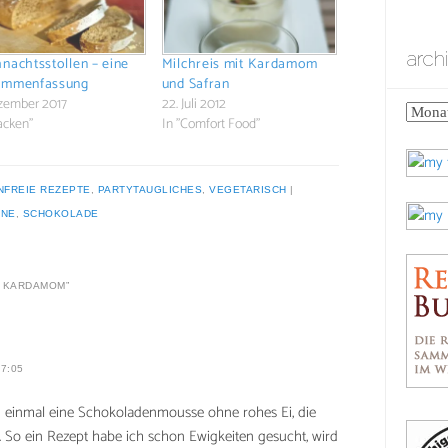
arch
nachtsstollen – eine
Milchreis mit Kardamom
ammenfassung
und Safran
ezember 2017
22. Juli 2012
archiv
acken"
In "Comfort Food"
NFREIE REZEPTE
,
PARTYTAUGLICHES
,
VEGETARISCH
|
HNE
,
SCHOKOLADE
T KARDAMOM
”
7:05
 einmal eine Schokoladenmousse ohne rohes Ei, die
d. So ein Rezept habe ich schon Ewigkeiten gesucht, wird