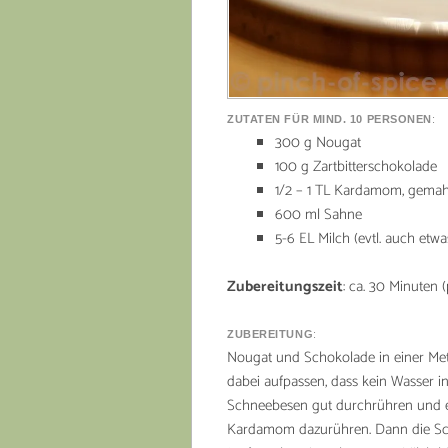
ZUTATEN FÜR MIND. 10 PERSONEN
:
300 g Nougat
100 g Zartbitterschokolade
1/2 – 1 TL Kardamom, gema
600 ml Sahne
5-6 EL Milch (evtl. auch etw
Zubereitungszeit
: ca. 30 Minuten 
ZUBEREITUNG
:
Nougat und Schokolade in einer Met
dabei aufpassen, dass kein Wasser in 
Schneebesen gut durchrühren und e
Kardamom dazurühren. Dann die Sch