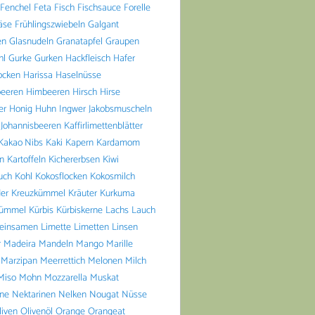
Fenchel
Feta
Fisch
Fischsauce
Forelle
äse
Frühlingszwiebeln
Galgant
en
Glasnudeln
Granatapfel
Graupen
hl
Gurke
Gurken
Hackfleisch
Hafer
ocken
Harissa
Haselnüsse
beeren
Himbeeren
Hirsch
Hirse
er
Honig
Huhn
Ingwer
Jakobsmuscheln
Johannisbeeren
Kaffirlimettenblätter
Kakao Nibs
Kaki
Kapern
Kardamom
n
Kartoffeln
Kichererbsen
Kiwi
uch
Kohl
Kokosflocken
Kokosmilch
er
Kreuzkümmel
Kräuter
Kurkuma
ümmel
Kürbis
Kürbiskerne
Lachs
Lauch
einsamen
Limette
Limetten
Linsen
r
Madeira
Mandeln
Mango
Marille
Marzipan
Meerrettich
Melonen
Milch
Miso
Mohn
Mozzarella
Muskat
ine
Nektarinen
Nelken
Nougat
Nüsse
liven
Olivenöl
Orange
Orangeat