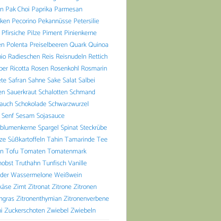
n
Pak Choi
Paprika
Parmesan
aken
Pecorino
Pekannüsse
Petersilie
Pfirsiche
Pilze
Piment
Pinienkerne
en
Polenta
Preiselbeeren
Quark
Quinoa
io
Radieschen
Reis
Reisnudeln
Rettich
ber
Ricotta
Rosen
Rosenkohl
Rosmarin
ete
Safran
Sahne
Sake
Salat
Salbei
en
Sauerkraut
Schalotten
Schmand
lauch
Schokolade
Schwarzwurzel
Senf
Sesam
Sojasauce
blumenkerne
Spargel
Spinat
Steckrübe
lze
Süßkartoffeln
Tahin
Tamarinde
Tee
n
Tofu
Tomaten
Tomatenmark
nobst
Truthahn
Tunfisch
Vanille
der
Wassermelone
Weißwein
käse
Zimt
Zitronat
Zitrone
Zitronen
ngras
Zitronenthymian
Zitronenverbene
i
Zuckerschoten
Zwiebel
Zwiebeln