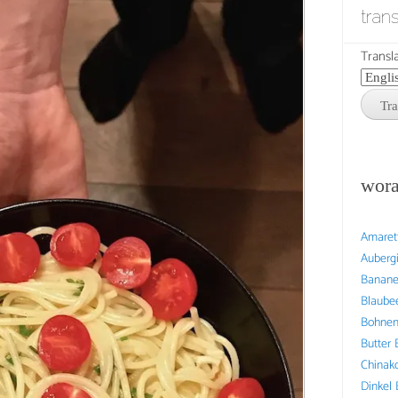
tran
Transla
wora
Amaret
Auberg
Banan
Blaube
Bohne
Butter
Chinak
Dinkel