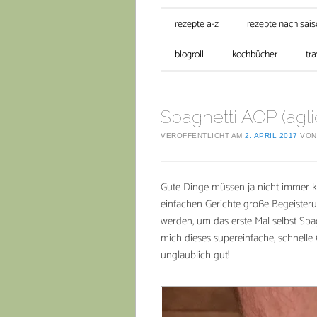
Hauptmenü
Zum Inhalt springen
rezepte a-z
rezepte nach sai
blogroll
kochbücher
tra
Spaghetti AOP (agli
VERÖFFENTLICHT AM
2. APRIL 2017
VO
Gute Dinge müssen ja nicht immer komp
einfachen Gerichte große Begeisteru
werden, um das erste Mal selbst Spag
mich dieses supereinfache, schnelle G
unglaublich gut!