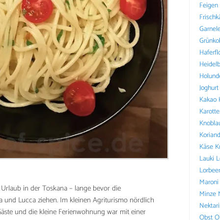
Feigen
Frischk
Garnel
Grünko
Haferfl
Heidel
Holund
Joghurt
Kakao
Karotte
Knobla
Koriand
Käse
K
Lauki
L
Lorbee
Maroni
r Urlaub in der Toskana – lange bevor die
Minze
a und Lucca ziehen. Im kleinen Agriturismo nördlich
Nektar
Gäste und die kleine Ferienwohnung war mit einer
Obst
O