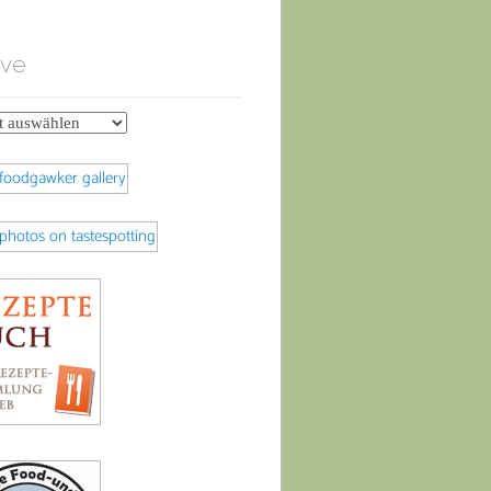
ive
e