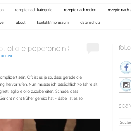
son
rezepte nach kategorie
rezepte nach region
rezepte nach 
vel
about
kontakt/impressum
datenschutz
o, olio e peperoncini)
foll
N
REGINE
liziert sein. Oft ist es ja so, dass gerade die
ng hervorrufen. Nun musste ich tatsächlich 36 Jahre alt
hetti aglio e olio zuzubereiten. Schade, dass
ericht nicht früher gereizt hat – dabei ist es so
sear
Suche