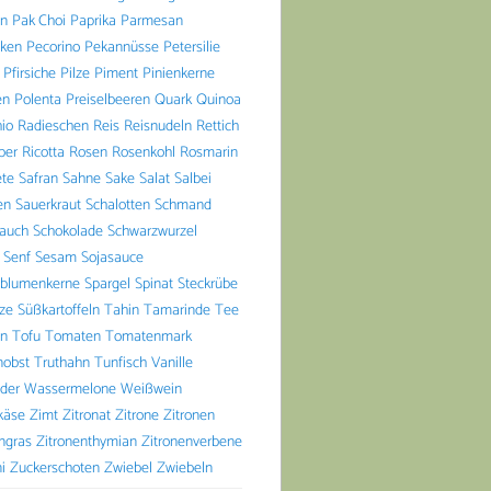
n
Pak Choi
Paprika
Parmesan
aken
Pecorino
Pekannüsse
Petersilie
Pfirsiche
Pilze
Piment
Pinienkerne
en
Polenta
Preiselbeeren
Quark
Quinoa
io
Radieschen
Reis
Reisnudeln
Rettich
ber
Ricotta
Rosen
Rosenkohl
Rosmarin
ete
Safran
Sahne
Sake
Salat
Salbei
en
Sauerkraut
Schalotten
Schmand
lauch
Schokolade
Schwarzwurzel
Senf
Sesam
Sojasauce
blumenkerne
Spargel
Spinat
Steckrübe
lze
Süßkartoffeln
Tahin
Tamarinde
Tee
n
Tofu
Tomaten
Tomatenmark
nobst
Truthahn
Tunfisch
Vanille
der
Wassermelone
Weißwein
käse
Zimt
Zitronat
Zitrone
Zitronen
ngras
Zitronenthymian
Zitronenverbene
i
Zuckerschoten
Zwiebel
Zwiebeln