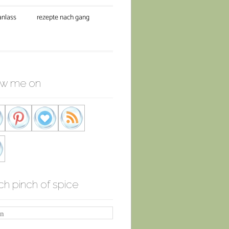
anlass
rezepte nach gang
ow me on
ch pinch of spice
n