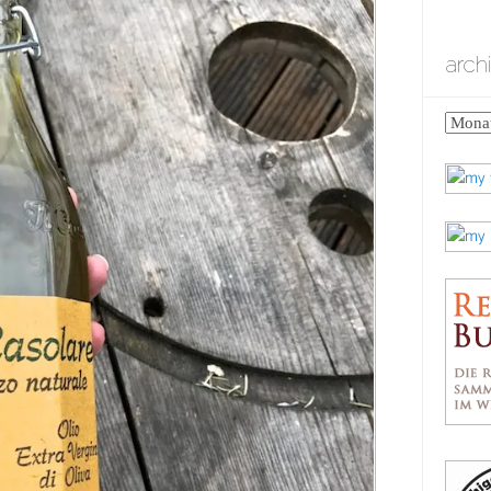
arch
archiv