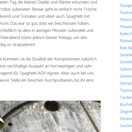
 jeden Tag die kleinen Städte und Märkte erkunden und
Orange
tze zubereiten. Besser geht es einfach nicht. Frische
Pastin
t Olivenöl und Tomaten und eben auch Spaghetti mit
Pfirsich
ncini. Das war so gut, dass wir beschlossen haben,
Pistazi
hließlich ist alles in wenigen Minuten zubereitet und
Radicch
 Feierabend (dann jedoch besser freitags, um den
Rhabar
ig zu strapazieren).
Rote B
Sardell
t kommen, ist die Qualität der Komponenten natürlich
Schnitt
eine reichhaltige Auswahl an hochwertigen und sehr
Sellerie
rragend für Spaghetti AOP eignen. Aber auch bei uns
Sonnen
eurer Stelle ein bisschen durchprobieren, bis ihr eins
Steinpi
Thymia
Trocke
Wachol
Ziegen
Zitrone
Zucchin