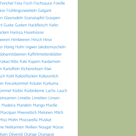
Fenchel
Feta
Fisch
Fischsauce
Forelle
äse
Frühlingszwiebeln
Galgant
en
Glasnudeln
Granatapfel
Graupen
hl
Gurke
Gurken
Hackfleisch
Hafer
ocken
Harissa
Haselnüsse
beeren
Himbeeren
Hirsch
Hirse
er
Honig
Huhn
Ingwer
Jakobsmuscheln
Johannisbeeren
Kaffirlimettenblätter
Kakao Nibs
Kaki
Kapern
Kardamom
n
Kartoffeln
Kichererbsen
Kiwi
uch
Kohl
Kokosflocken
Kokosmilch
er
Kreuzkümmel
Kräuter
Kurkuma
ümmel
Kürbis
Kürbiskerne
Lachs
Lauch
einsamen
Limette
Limetten
Linsen
r
Madeira
Mandeln
Mango
Marille
Marzipan
Meerrettich
Melonen
Milch
Miso
Mohn
Mozzarella
Muskat
ine
Nektarinen
Nelken
Nougat
Nüsse
liven
Olivenöl
Orange
Orangeat