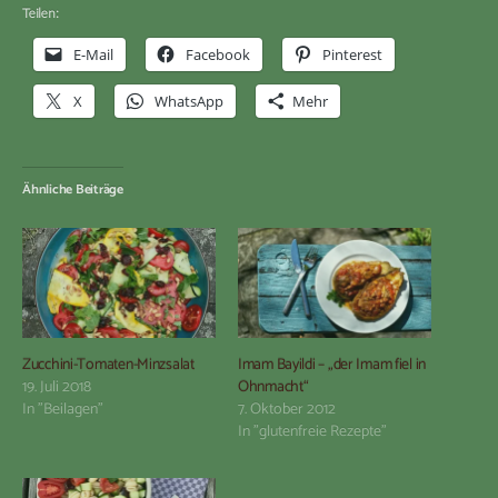
Teilen:
E-Mail
Facebook
Pinterest
X
WhatsApp
Mehr
Ähnliche Beiträge
Zucchini-Tomaten-Minzsalat
Imam Bayildi – „der Imam fiel in
19. Juli 2018
Ohnmacht“
In "Beilagen"
7. Oktober 2012
In "glutenfreie Rezepte"