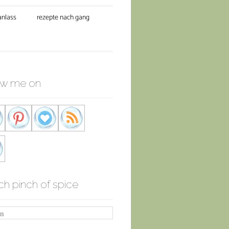
anlass
rezepte nach gang
ow me on
ch pinch of spice
n