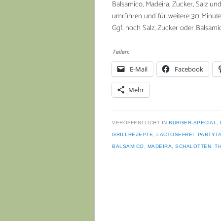
Balsamico, Madeira, Zucker, Salz un
umrühren und für weitere 30 Minuten 
Ggf. noch Salz, Zucker oder Balsami
Teilen:
E-Mail
Facebook
Mehr
VERÖFFENTLICHT IN
BURGER-SPECIAL
,
GRILLREZEPTE
,
LACTOSEFREI
,
PARTYT
BALSAMICO
,
MADEIRA
,
SCHALOTTEN
,
T
Beitragsnavigation