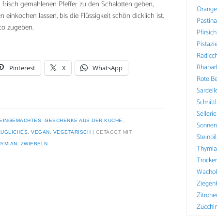
d frisch gemahlenen Pfeffer zu den Schalotten geben,
Orange
einkochen lassen, bis die Flüssigkeit schön dicklich ist.
Pastin
co zugeben.
Pfirsich
Pistazi
Radicch
Rhabar
Pinterest
X
WhatsApp
Rote B
Sardell
Schnitt
Sellerie
EINGEMACHTES
,
GESCHENKE AUS DER KÜCHE
,
Sonnen
AUGLICHES
,
VEGAN
,
VEGETARISCH
GETAGGT MIT
Steinpi
HYMIAN
,
ZWIEBELN
Thymia
Trocke
Wachol
Ziegen
Zitrone
Zucchin