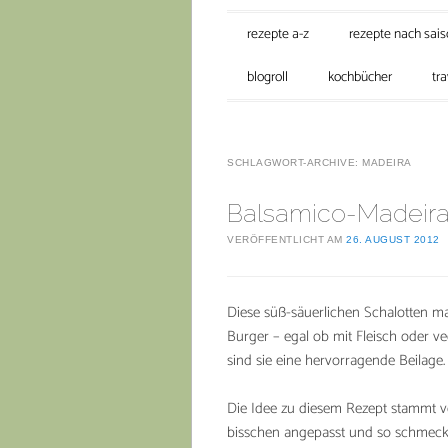
Hauptmenü
Zum Inhalt springen
rezepte a-z
rezepte nach sai
blogroll
kochbücher
tra
SCHLAGWORT-ARCHIVE:
MADEIRA
Balsamico-Madeira
VERÖFFENTLICHT AM
26. AUGUST 2012
Diese süß-säuerlichen Schalotten m
Burger – egal ob mit Fleisch oder v
sind sie eine hervorragende Beilage.
Die Idee zu diesem Rezept stammt
bisschen angepasst und so schmecken