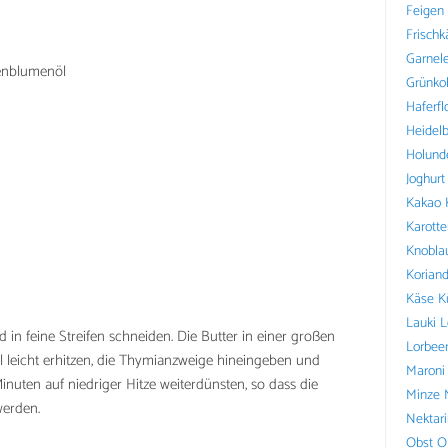
Feigen
Frischk
Garnel
nenblumenöl
Grünko
Haferfl
Heidel
Holund
Joghurt
Kakao
Karotte
Knobla
Koriand
Käse
K
Lauki
L
d in feine Streifen schneiden. Die Butter in einer großen
Lorbee
 leicht erhitzen, die Thymianzweige hineingeben und
Maroni
nuten auf niedriger Hitze weiterdünsten, so dass die
Minze
werden.
Nektar
Obst
O