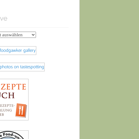
ive
e