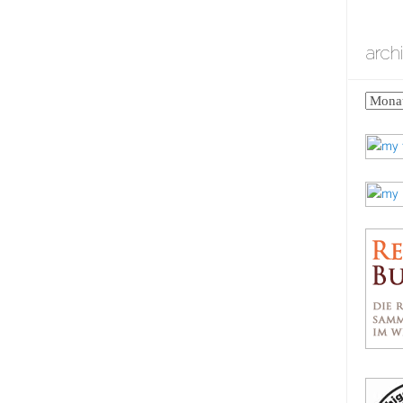
arch
archiv