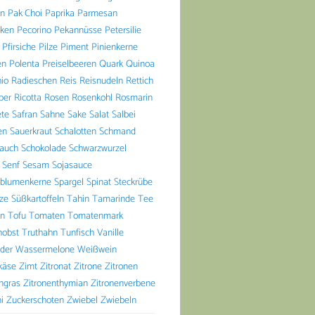
n
Pak Choi
Paprika
Parmesan
aken
Pecorino
Pekannüsse
Petersilie
Pfirsiche
Pilze
Piment
Pinienkerne
en
Polenta
Preiselbeeren
Quark
Quinoa
io
Radieschen
Reis
Reisnudeln
Rettich
ber
Ricotta
Rosen
Rosenkohl
Rosmarin
ete
Safran
Sahne
Sake
Salat
Salbei
en
Sauerkraut
Schalotten
Schmand
lauch
Schokolade
Schwarzwurzel
Senf
Sesam
Sojasauce
blumenkerne
Spargel
Spinat
Steckrübe
lze
Süßkartoffeln
Tahin
Tamarinde
Tee
n
Tofu
Tomaten
Tomatenmark
nobst
Truthahn
Tunfisch
Vanille
der
Wassermelone
Weißwein
käse
Zimt
Zitronat
Zitrone
Zitronen
ngras
Zitronenthymian
Zitronenverbene
i
Zuckerschoten
Zwiebel
Zwiebeln