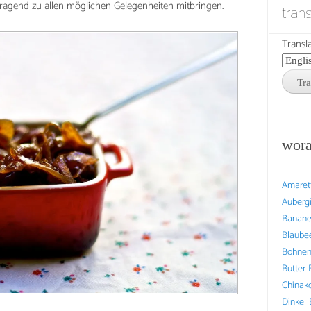
ragend zu allen möglichen Gelegenheiten mitbringen.
tran
Transla
wora
Amaret
Auberg
Banan
Blaube
Bohne
Butter
Chinak
Dinkel