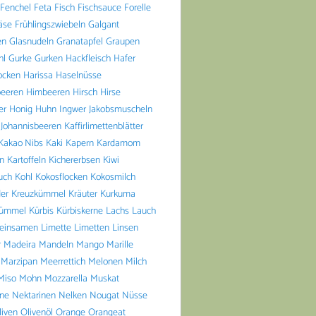
Fenchel
Feta
Fisch
Fischsauce
Forelle
äse
Frühlingszwiebeln
Galgant
en
Glasnudeln
Granatapfel
Graupen
hl
Gurke
Gurken
Hackfleisch
Hafer
ocken
Harissa
Haselnüsse
beeren
Himbeeren
Hirsch
Hirse
er
Honig
Huhn
Ingwer
Jakobsmuscheln
Johannisbeeren
Kaffirlimettenblätter
Kakao Nibs
Kaki
Kapern
Kardamom
n
Kartoffeln
Kichererbsen
Kiwi
uch
Kohl
Kokosflocken
Kokosmilch
er
Kreuzkümmel
Kräuter
Kurkuma
ümmel
Kürbis
Kürbiskerne
Lachs
Lauch
einsamen
Limette
Limetten
Linsen
r
Madeira
Mandeln
Mango
Marille
Marzipan
Meerrettich
Melonen
Milch
Miso
Mohn
Mozzarella
Muskat
ine
Nektarinen
Nelken
Nougat
Nüsse
liven
Olivenöl
Orange
Orangeat