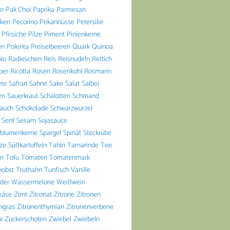
n
Pak Choi
Paprika
Parmesan
aken
Pecorino
Pekannüsse
Petersilie
Pfirsiche
Pilze
Piment
Pinienkerne
en
Polenta
Preiselbeeren
Quark
Quinoa
io
Radieschen
Reis
Reisnudeln
Rettich
ber
Ricotta
Rosen
Rosenkohl
Rosmarin
ete
Safran
Sahne
Sake
Salat
Salbei
en
Sauerkraut
Schalotten
Schmand
lauch
Schokolade
Schwarzwurzel
Senf
Sesam
Sojasauce
blumenkerne
Spargel
Spinat
Steckrübe
lze
Süßkartoffeln
Tahin
Tamarinde
Tee
n
Tofu
Tomaten
Tomatenmark
nobst
Truthahn
Tunfisch
Vanille
der
Wassermelone
Weißwein
käse
Zimt
Zitronat
Zitrone
Zitronen
ngras
Zitronenthymian
Zitronenverbene
i
Zuckerschoten
Zwiebel
Zwiebeln