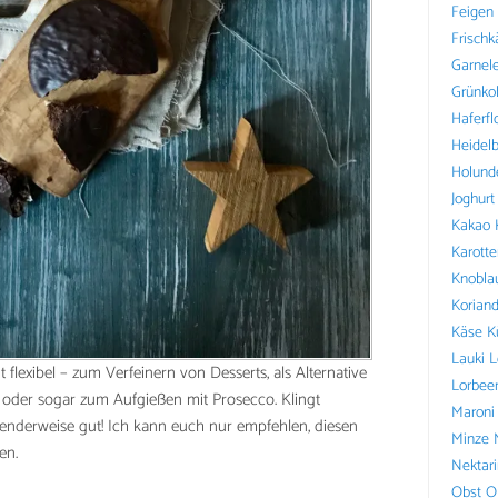
Feigen
Frischk
Garnel
Grünko
Haferfl
Heidel
Holund
Joghurt
Kakao
Karotte
Knobla
Koriand
Käse
K
Lauki
L
flexibel – zum Verfeinern von Desserts, als Alternative
Lorbee
 oder sogar zum Aufgießen mit Prosecco. Klingt
Maroni
nderweise gut! Ich kann euch nur empfehlen, diesen
Minze
en.
Nektar
Obst
O