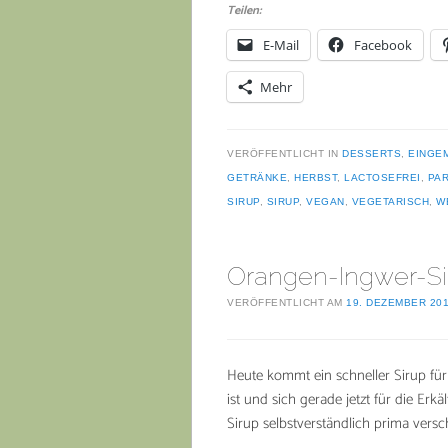
Teilen:
E-Mail
Facebook
Mehr
VERÖFFENTLICHT IN
DESSERTS
,
EINGE
GETRÄNKE
,
HERBST
,
LACTOSEFREI
,
PA
SIRUP
,
SIRUP
,
VEGAN
,
VEGETARISCH
,
W
Orangen-Ingwer-Si
VERÖFFENTLICHT AM
19. DEZEMBER 20
Heute kommt ein schneller Sirup für
ist und sich gerade jetzt für die Er
Sirup selbstverständlich prima vers