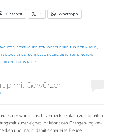
Pinterest
X
WhatsApp
MACHTES
,
FESTLICHKEITEN
,
GESCHENKE AUS DER KÜCHE
,
RTYTAUGLICHES
,
SCHNELLE KÜCHE UNTER 30 MINUTEN
,
EIHNACHTEN
,
WINTER
rup mit Gewürzen
18
 euch, der würzig-frisch schmeckt, einfach zuzubereiten
kältungszeit super eignet. Ihr könnt den Orangen-Ingwer-
chenken und macht damit sicher eine Freude.