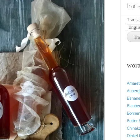
tran
Transla
wora
Amaret
Auberg
Banan
Blaube
Bohne
Butter
Chinak
Dinkel