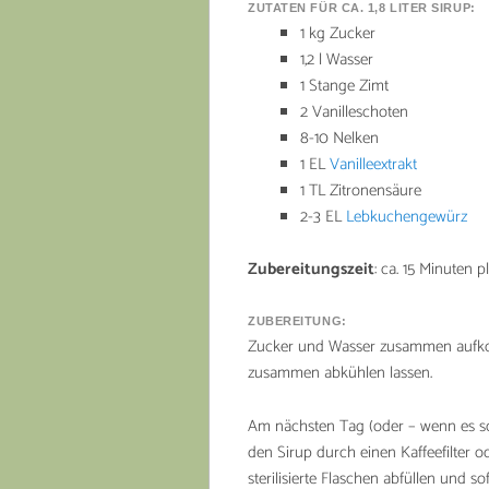
ZUTATEN FÜR CA. 1,8 LITER SIRUP:
1 kg Zucker
1,2 l Wasser
1 Stange Zimt
2 Vanilleschoten
8-10 Nelken
1 EL
Vanilleextrakt
1 TL Zitronensäure
2-3 EL
Lebkuchengewürz
Zubereitungszeit
: ca. 15 Minuten p
ZUBEREITUNG:
Zucker und Wasser zusammen aufkoc
zusammen abkühlen lassen.
Am nächsten Tag (oder – wenn es sch
den Sirup durch einen Kaffeefilter o
sterilisierte Flaschen abfüllen und so