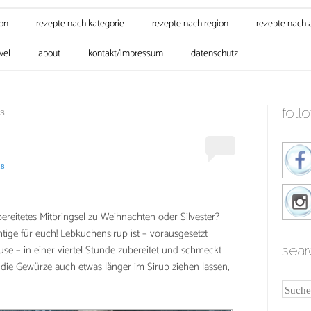
son
rezepte nach kategorie
rezepte nach region
rezepte nach 
vel
about
kontakt/impressum
datenschutz
foll
S
18
bereitetes Mitbringsel zu Weihnachten oder Silvester?
ige für euch! Lebkuchensirup ist – vorausgesetzt
ause – in einer viertel Stunde zubereitet und schmeckt
sear
r die Gewürze auch etwas länger im Sirup ziehen lassen,
Suche