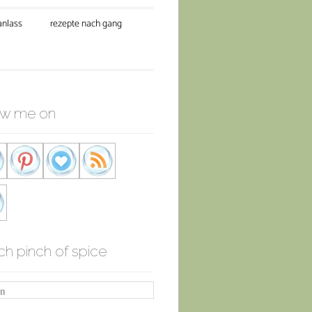
anlass
rezepte nach gang
ow me on
ch pinch of spice
n