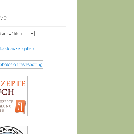
ive
e