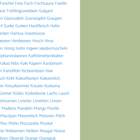
Fenchel
Feta
Fisch
Fischsauce
Forelle
äse
Frühlingszwiebeln
Galgant
en
Glasnudeln
Granatapfel
Graupen
hl
Gurke
Gurken
Hackfleisch
Hafer
ocken
Harissa
Haselnüsse
beeren
Himbeeren
Hirsch
Hirse
er
Honig
Huhn
Ingwer
Jakobsmuscheln
Johannisbeeren
Kaffirlimettenblätter
Kakao Nibs
Kaki
Kapern
Kardamom
n
Kartoffeln
Kichererbsen
Kiwi
uch
Kohl
Kokosflocken
Kokosmilch
er
Kreuzkümmel
Kräuter
Kurkuma
ümmel
Kürbis
Kürbiskerne
Lachs
Lauch
einsamen
Limette
Limetten
Linsen
r
Madeira
Mandeln
Mango
Marille
Marzipan
Meerrettich
Melonen
Milch
Miso
Mohn
Mozzarella
Muskat
ine
Nektarinen
Nelken
Nougat
Nüsse
liven
Olivenöl
Orange
Orangeat