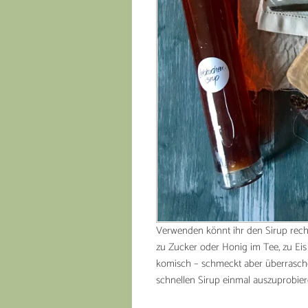
Verwenden könnt ihr den Sirup recht 
zu Zucker oder Honig im Tee, zu Eis
komisch – schmeckt aber überrasche
schnellen Sirup einmal auszuprobier