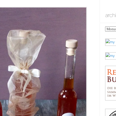
arch
archiv