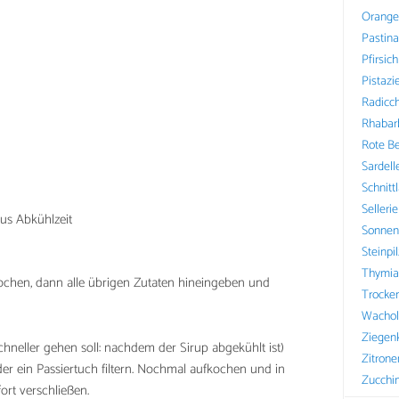
Orange
Pastin
Pfirsich
Pistazi
Radicch
Rhabar
Rote B
Sardell
Schnitt
Sellerie
lus Abkühlzeit
Sonnen
Steinpi
Thymia
hen, dann alle übrigen Zutaten hineingeben und
Trocke
Wachol
Ziegen
neller gehen soll: nachdem der Sirup abgekühlt ist)
Zitrone
der ein Passiertuch filtern. Nochmal aufkochen und in
Zucchin
fort verschließen.