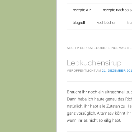
Hauptmenü
Zum Inhalt springen
rezepte a-z
rezepte nach sai
blogroll
kochbücher
tra
ARCHIV DER KATEGORIE:
EINGEMACHTE
Lebkuchensirup
VERÖFFENTLICHT AM
21. DEZEMBER 20
Braucht ihr noch ein ultraschnell zu
Dann habe ich heute genau das Richt
natürlich, ihr habt alle Zutaten zu H
ganz vorzüglich. Alternativ könnt ih
wenn ihr es nicht so eilig habt.