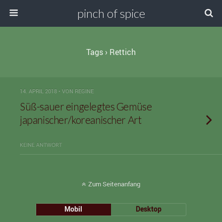
pinch of spice
Tags › Rettich
14. APRIL 2018 • VON REGINE
Süß-sauer eingelegtes Gemüse
japanischer/koreanischer Art
KEINE ANTWORT
Zum Seitenanfang
Mobil
Desktop