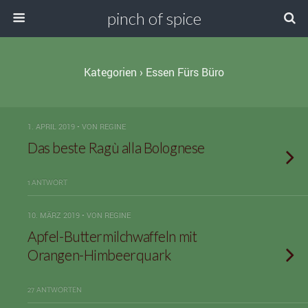
pinch of spice
Kategorien ›
Essen Fürs Büro
1. APRIL 2019 • VON REGINE
Das beste Ragù alla Bolognese
1 ANTWORT
10. MÄRZ 2019 • VON REGINE
Apfel-Buttermilchwaffeln mit
Orangen-Himbeerquark
27 ANTWORTEN