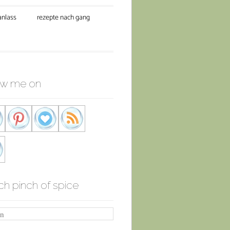
anlass
rezepte nach gang
ow me on
ch pinch of spice
n