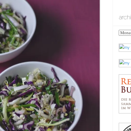
arch
archiv