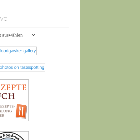
ive
e