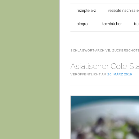
Hauptmenü
Zum Inhalt springen
rezepte a-z
rezepte nach sai
blogroll
kochbücher
tra
SCHLAGWORT-ARCHIVE:
ZUCKERSCHOT
Asiatischer Cole S
VERÖFFENTLICHT AM
26. MÄRZ 2016