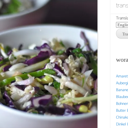
tran
Transla
wora
Amaret
Auberg
Banan
Blaube
Bohne
Butter
Chinak
Dinkel