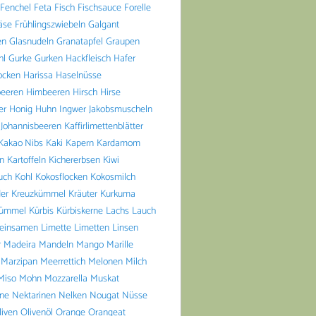
Fenchel
Feta
Fisch
Fischsauce
Forelle
äse
Frühlingszwiebeln
Galgant
en
Glasnudeln
Granatapfel
Graupen
hl
Gurke
Gurken
Hackfleisch
Hafer
ocken
Harissa
Haselnüsse
beeren
Himbeeren
Hirsch
Hirse
er
Honig
Huhn
Ingwer
Jakobsmuscheln
Johannisbeeren
Kaffirlimettenblätter
Kakao Nibs
Kaki
Kapern
Kardamom
n
Kartoffeln
Kichererbsen
Kiwi
uch
Kohl
Kokosflocken
Kokosmilch
er
Kreuzkümmel
Kräuter
Kurkuma
ümmel
Kürbis
Kürbiskerne
Lachs
Lauch
einsamen
Limette
Limetten
Linsen
r
Madeira
Mandeln
Mango
Marille
Marzipan
Meerrettich
Melonen
Milch
Miso
Mohn
Mozzarella
Muskat
ine
Nektarinen
Nelken
Nougat
Nüsse
liven
Olivenöl
Orange
Orangeat