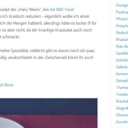
Orange
Rezept der „Hairy Bikers“, das
bei BBC Food
Pastin
 ich drastisch reduziert – eigentlich wollte ich einen
Pfirsich
ch die Mengen halbiert), allerdings hätte es locker (!) für
Pistazi
 es aber nicht, da der knackige Krautsalat auch noch
Radicch
d schmeckt.
Rhabar
Rote B
ine Spezialität, vielleicht gibt es davon noch ein paar,
Sardell
ltig verabschiedet. In der Zwischenzeit könnt ihr euch
Schnitt
Sellerie
Sonnen
Steinpi
nd Birne
Thymia
Trocke
Wachol
Ziegen
Zitrone
Zucchin