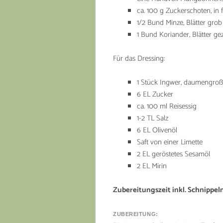
ca. 100 g Zuckerschoten, in 
1/2 Bund Minze, Blätter grob
1 Bund Koriander, Blätter ge
Für das Dressing:
1 Stück Ingwer, daumengroß,
6 EL Zucker
ca. 100 ml Reisessig
1-2 TL Salz
6 EL Olivenöl
Saft von einer Limette
2 EL geröstetes Sesamöl
2 EL Mirin
Zubereitungszeit inkl. Schnippeln
ZUBEREITUNG: