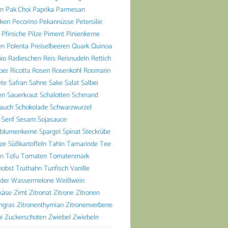
n
Pak Choi
Paprika
Parmesan
aken
Pecorino
Pekannüsse
Petersilie
Pfirsiche
Pilze
Piment
Pinienkerne
en
Polenta
Preiselbeeren
Quark
Quinoa
io
Radieschen
Reis
Reisnudeln
Rettich
ber
Ricotta
Rosen
Rosenkohl
Rosmarin
ete
Safran
Sahne
Sake
Salat
Salbei
en
Sauerkraut
Schalotten
Schmand
lauch
Schokolade
Schwarzwurzel
Senf
Sesam
Sojasauce
blumenkerne
Spargel
Spinat
Steckrübe
lze
Süßkartoffeln
Tahin
Tamarinde
Tee
n
Tofu
Tomaten
Tomatenmark
nobst
Truthahn
Tunfisch
Vanille
der
Wassermelone
Weißwein
käse
Zimt
Zitronat
Zitrone
Zitronen
ngras
Zitronenthymian
Zitronenverbene
i
Zuckerschoten
Zwiebel
Zwiebeln