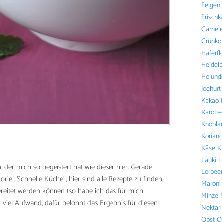
Feigen
Frischk
Garnel
Grünko
Haferfl
Heidel
Holund
Joghurt
Kakao
Karotte
Knobla
Koriand
Käse
K
Lauki
L
, der mich so begeistert hat wie dieser hier. Gerade
Lorbee
orie „Schnelle Küche“, hier sind alle Rezepte zu finden,
Maroni
reitet werden können (so habe ich das für mich
Minze
ativ viel Aufwand, dafür belohnt das Ergebnis für diesen
Nektar
Obst
O