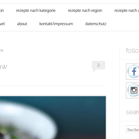
son
rezepte nach kategorie
rezepte nach region
rezepte nach 
vel
about
kontakt/impressum
datenschutz
foll
EN
2
law
sear
Suche