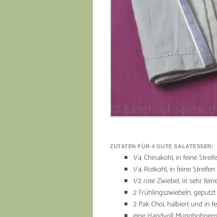
ZUTATEN FÜR 4 GUTE SALATESSER:
1/4 Chinakohl, in feine Strei
1/4 Rotkohl, in feine Streife
1/2 rote Zwiebel, in sehr fein
2 Frühlingszwiebeln, geputzt
2 Pak Choi, halbiert und in f
eine Handvoll Mungbohnensp