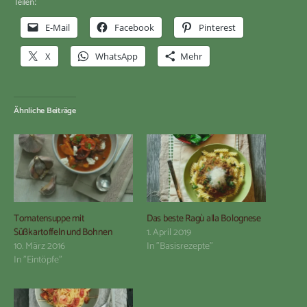
Teilen:
E-Mail
Facebook
Pinterest
X
WhatsApp
Mehr
Ähnliche Beiträge
Tomatensuppe mit
Das beste Ragù alla Bolognese
Süßkartoffeln und Bohnen
1. April 2019
10. März 2016
In "Basisrezepte"
In "Eintöpfe"