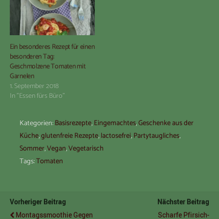
Ein besonderes Rezept für einen
besonderen Tag:
Geschmolzene Tomaten mit
Garnelen
1. September 2018
In "Essen fürs Büro"
Kategorien:
Basisrezepte
,
Eingemachtes
,
Geschenke aus der
Küche
,
glutenfreie Rezepte
,
lactosefrei
,
Partytaugliches
,
Sommer
,
Vegan
,
Vegetarisch
Tags:
Tomaten
Vorheriger Beitrag
Nächster Beitrag
Montagssmoothie Gegen
Scharfe Pfirsich-