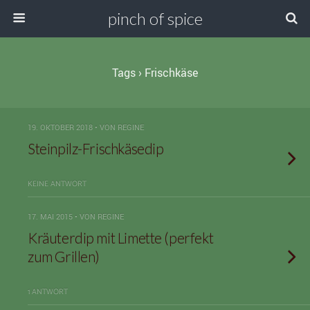
pinch of spice
Tags › Frischkäse
19. OKTOBER 2018 • VON REGINE
Steinpilz-Frischkäsedip
KEINE ANTWORT
17. MAI 2015 • VON REGINE
Kräuterdip mit Limette (perfekt
zum Grillen)
1 ANTWORT