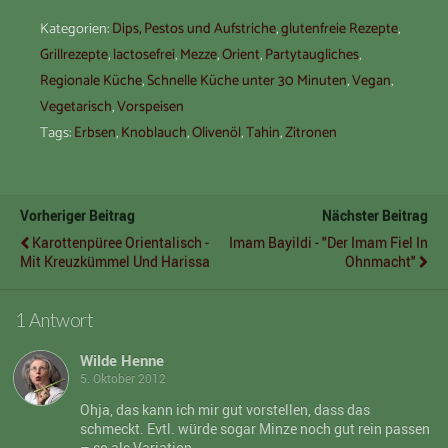
Kategorien:
Dips, Pestos und Aufstriche
,
glutenfreie Rezepte
,
Grillrezepte
,
lactosefrei
,
Mezze
,
Orient
,
Partytaugliches
,
Regionale Küche
,
Schnelle Küche unter 30 Minuten
,
Vegan
,
Vegetarisch
,
Vorspeisen
Tags:
Erbsen
,
Knoblauch
,
Olivenöl
,
Tahin
,
Zitronen
Vorheriger Beitrag
Nächster Beitrag
Karottenpüree Orientalisch -
Imam Bayildi - "der Imam Fiel In
Mit Kreuzkümmel Und Harissa
Ohnmacht"
1 Antwort
Wilde Henne
5. Oktober 2012
Ohja, das kann ich mir gut vorstellen, dass das
schmeckt. Evtl. würde sogar Minze noch gut rein passen
– so als Variation.