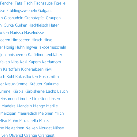
Fenchel
Feta
Fisch
Fischsauce
Forelle
äse
Frühlingszwiebeln
Galgant
en
Glasnudeln
Granatapfel
Graupen
hl
Gurke
Gurken
Hackfleisch
Hafer
ocken
Harissa
Haselnüsse
beeren
Himbeeren
Hirsch
Hirse
er
Honig
Huhn
Ingwer
Jakobsmuscheln
Johannisbeeren
Kaffirlimettenblätter
Kakao Nibs
Kaki
Kapern
Kardamom
n
Kartoffeln
Kichererbsen
Kiwi
uch
Kohl
Kokosflocken
Kokosmilch
er
Kreuzkümmel
Kräuter
Kurkuma
ümmel
Kürbis
Kürbiskerne
Lachs
Lauch
einsamen
Limette
Limetten
Linsen
r
Madeira
Mandeln
Mango
Marille
Marzipan
Meerrettich
Melonen
Milch
Miso
Mohn
Mozzarella
Muskat
ine
Nektarinen
Nelken
Nougat
Nüsse
liven
Olivenöl
Orange
Orangeat