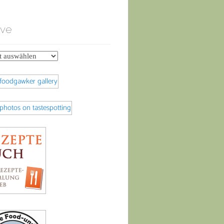
ive
e