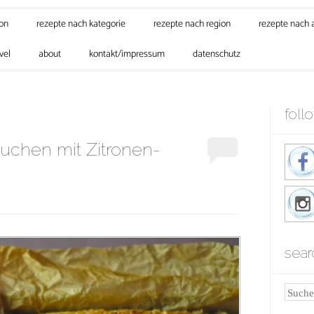
son
rezepte nach kategorie
rezepte nach region
rezepte nach 
vel
about
kontakt/impressum
datenschutz
foll
chen mit Zitronen-
sear
Suche