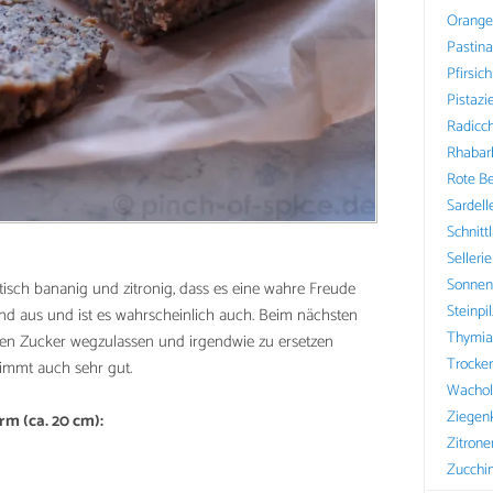
Orange
Pastin
Pfirsich
Pistazi
Radicch
Rhabar
Rote B
Sardell
Schnitt
Sellerie
Sonnen
astisch bananig und zitronig, dass es eine wahre Freude
Steinpi
und aus und ist es wahrscheinlich auch. Beim nächsten
Thymia
en Zucker wegzulassen und irgendwie zu ersetzen
Trocke
stimmt auch sehr gut.
Wachol
Ziegen
rm (ca. 20 cm):
Zitrone
Zucchin