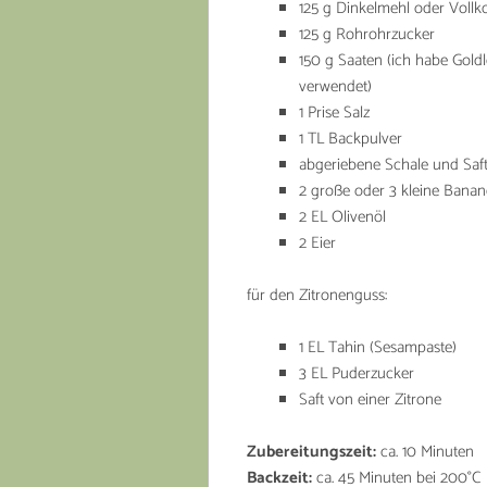
125 g Dinkelmehl oder Voll
125 g Rohrohrzucker
150 g Saaten (ich habe Gol
verwendet)
1 Prise Salz
1 TL Backpulver
abgeriebene Schale und Saft
2 große oder 3 kleine Banane
2 EL Olivenöl
2 Eier
für den Zitronenguss:
1 EL Tahin (Sesampaste)
3 EL Puderzucker
Saft von einer Zitrone
Zubereitungszeit:
ca. 10 Minuten
Backzeit:
ca. 45 Minuten bei 200°C