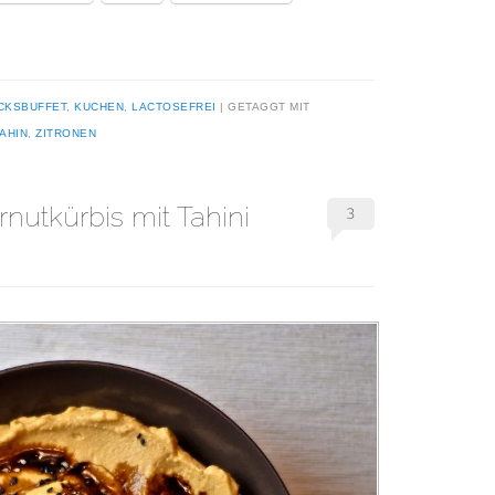
CKSBUFFET
,
KUCHEN
,
LACTOSEFREI
GETAGGT MIT
AHIN
,
ZITRONEN
3
rnutkürbis mit Tahini