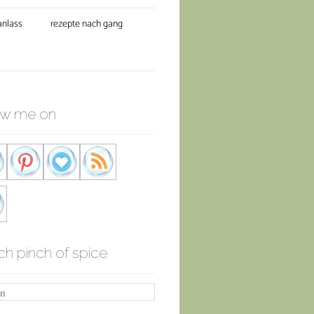
anlass
rezepte nach gang
ow me on
ch pinch of spice
n