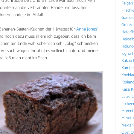
 und Schrubbarbeit. Und am Ende war auch noch kein
Feigen
konnte man die verbrannten Ränder ein bisschen
Frischk
nere landete im Abfall.
Garnel
Grünko
 Bananen-Saaten-Kuchen der Härtetest für
Anna Jones‘
Haferfl
d noch dazu muss in ehrlich zugeben, dass ich beim
Heidel
Kuchen am Ende wahrscheinlich sehr „ökig“ schmecken
Holund
Versuch wagen. Ihr ahnt es vielleicht, aufgrund meiner
Joghurt
a ließ mich nicht im Stich.
Kakao
Karotte
Knobla
Koriand
Käse
K
Lauki
L
Lorbee
Maroni
Minze
Nektar
Obst
O