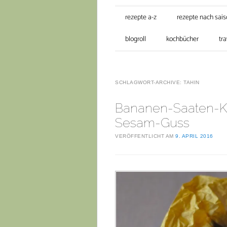
Hauptmenü
Zum Inhalt springen
rezepte a-z
rezepte nach sai
blogroll
kochbücher
tra
SCHLAGWORT-ARCHIVE:
TAHIN
Bananen-Saaten-Ku
Sesam-Guss
VERÖFFENTLICHT AM
9. APRIL 2016