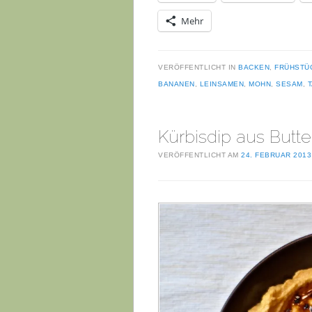
Mehr
VERÖFFENTLICHT IN
BACKEN
,
FRÜHSTÜ
BANANEN
,
LEINSAMEN
,
MOHN
,
SESAM
,
T
Kürbisdip aus Butte
VERÖFFENTLICHT AM
24. FEBRUAR 2013