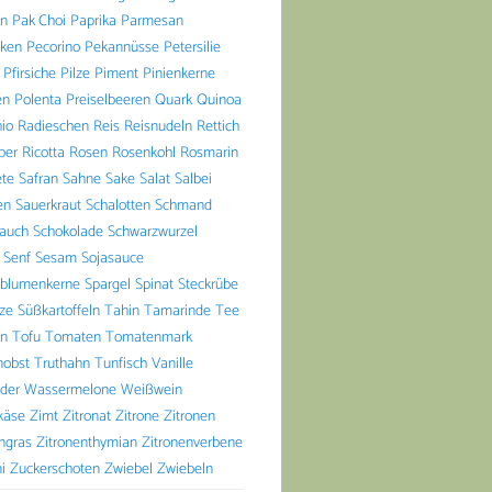
n
Pak Choi
Paprika
Parmesan
aken
Pecorino
Pekannüsse
Petersilie
Pfirsiche
Pilze
Piment
Pinienkerne
en
Polenta
Preiselbeeren
Quark
Quinoa
io
Radieschen
Reis
Reisnudeln
Rettich
ber
Ricotta
Rosen
Rosenkohl
Rosmarin
ete
Safran
Sahne
Sake
Salat
Salbei
en
Sauerkraut
Schalotten
Schmand
lauch
Schokolade
Schwarzwurzel
Senf
Sesam
Sojasauce
blumenkerne
Spargel
Spinat
Steckrübe
lze
Süßkartoffeln
Tahin
Tamarinde
Tee
n
Tofu
Tomaten
Tomatenmark
nobst
Truthahn
Tunfisch
Vanille
der
Wassermelone
Weißwein
käse
Zimt
Zitronat
Zitrone
Zitronen
ngras
Zitronenthymian
Zitronenverbene
i
Zuckerschoten
Zwiebel
Zwiebeln