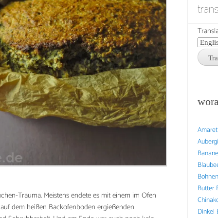
tran
Transla
wora
Amaret
Auberg
Banan
Blaube
Bohne
Butter
uchen-Trauma. Meistens endete es mit einem im Ofen
Chinak
ch auf dem heißen Backofenboden ergießenden
Dinkel