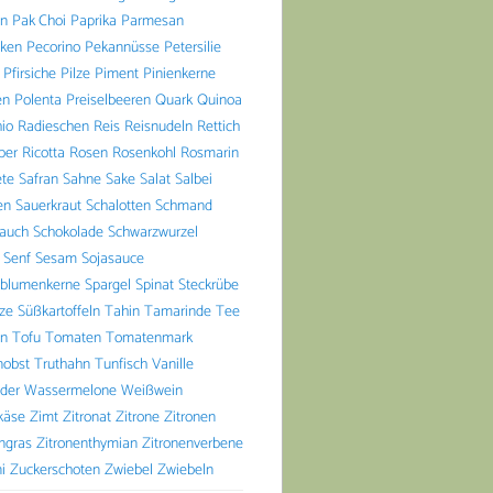
n
Pak Choi
Paprika
Parmesan
aken
Pecorino
Pekannüsse
Petersilie
Pfirsiche
Pilze
Piment
Pinienkerne
en
Polenta
Preiselbeeren
Quark
Quinoa
io
Radieschen
Reis
Reisnudeln
Rettich
ber
Ricotta
Rosen
Rosenkohl
Rosmarin
ete
Safran
Sahne
Sake
Salat
Salbei
en
Sauerkraut
Schalotten
Schmand
lauch
Schokolade
Schwarzwurzel
Senf
Sesam
Sojasauce
blumenkerne
Spargel
Spinat
Steckrübe
lze
Süßkartoffeln
Tahin
Tamarinde
Tee
n
Tofu
Tomaten
Tomatenmark
nobst
Truthahn
Tunfisch
Vanille
der
Wassermelone
Weißwein
käse
Zimt
Zitronat
Zitrone
Zitronen
ngras
Zitronenthymian
Zitronenverbene
i
Zuckerschoten
Zwiebel
Zwiebeln