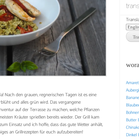
tran
Transla
wora
Amaret
Auberg
t da! Nach den grauen, regnerischen Tagen ist es eine
Banan
rblüht und alles grün wird. Das vergangene
Blaube
ventur auf der Terrasse zu machen, welche Pflanzen
Bohne
eisten Kräuter sprießen bereits wieder. Der Grill kam
Butter
um Einsatz und ich hoffe, dass das gute Wetter anhält,
Chinak
ges an Grillrezepten für euch aufzubereiten!
Dinkel