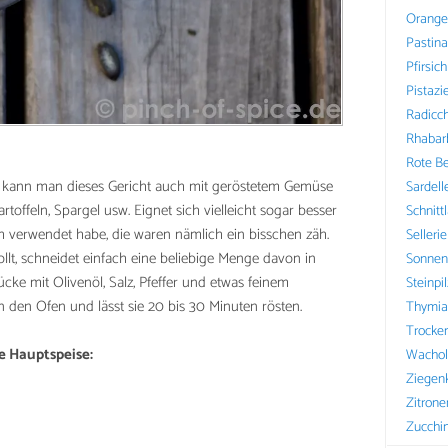
Orange
Pastin
Pfirsich
Pistazi
Radicch
Rhabar
Rote B
n kann man dieses Gericht auch mit geröstetem Gemüse
Sardell
artoffeln, Spargel usw. Eignet sich vielleicht sogar besser
Schnitt
ch verwendet habe, die waren nämlich ein bisschen zäh.
Sellerie
t, schneidet einfach eine beliebige Menge davon in
Sonnen
cke mit Olivenöl, Salz, Pfeffer und etwas feinem
Steinpi
in den Ofen und lässt sie 20 bis 30 Minuten rösten.
Thymia
Trocke
e Hauptspeise:
Wachol
Ziegen
Zitrone
Zucchin