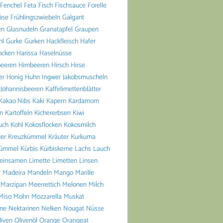
Fenchel
Feta
Fisch
Fischsauce
Forelle
äse
Frühlingszwiebeln
Galgant
en
Glasnudeln
Granatapfel
Graupen
hl
Gurke
Gurken
Hackfleisch
Hafer
ocken
Harissa
Haselnüsse
beeren
Himbeeren
Hirsch
Hirse
er
Honig
Huhn
Ingwer
Jakobsmuscheln
Johannisbeeren
Kaffirlimettenblätter
Kakao Nibs
Kaki
Kapern
Kardamom
n
Kartoffeln
Kichererbsen
Kiwi
uch
Kohl
Kokosflocken
Kokosmilch
er
Kreuzkümmel
Kräuter
Kurkuma
ümmel
Kürbis
Kürbiskerne
Lachs
Lauch
einsamen
Limette
Limetten
Linsen
r
Madeira
Mandeln
Mango
Marille
Marzipan
Meerrettich
Melonen
Milch
Miso
Mohn
Mozzarella
Muskat
ine
Nektarinen
Nelken
Nougat
Nüsse
liven
Olivenöl
Orange
Orangeat