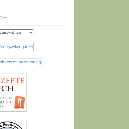
ive
e