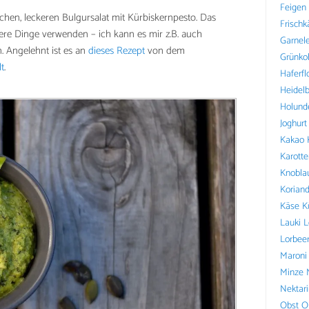
Feigen
ischen, leckeren Bulgursalat mit Kürbiskernpesto. Das
Frischk
re Dinge verwenden – ich kann es mir z.B. auch
Garnel
. Angelehnt ist es an
dieses Rezept
von dem
Grünko
lt
.
Haferfl
Heidel
Holund
Joghurt
Kakao
Karotte
Knobla
Koriand
Käse
K
Lauki
L
Lorbee
Maroni
Minze
Nektar
Obst
O