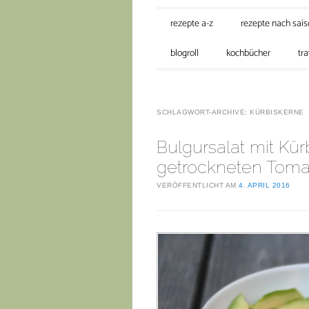
Hauptmenü
Zum Inhalt springen
rezepte a-z
rezepte nach sai
blogroll
kochbücher
tra
SCHLAGWORT-ARCHIVE:
KÜRBISKERNE
Bulgursalat mit Kü
getrockneten Toma
VERÖFFENTLICHT AM
4. APRIL 2016