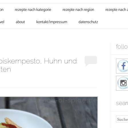
son
rezepte nach kategorie
rezepte nach region
rezepte nach 
vel
about
kontakt/impressum
datenschutz
foll
rbiskernpesto, Huhn und
ten
sear
Suche