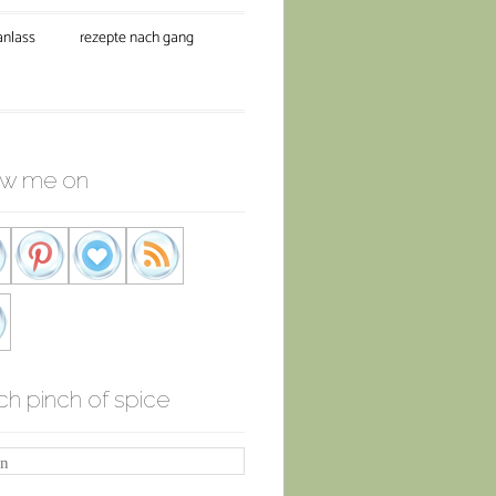
anlass
rezepte nach gang
ow me on
ch pinch of spice
n