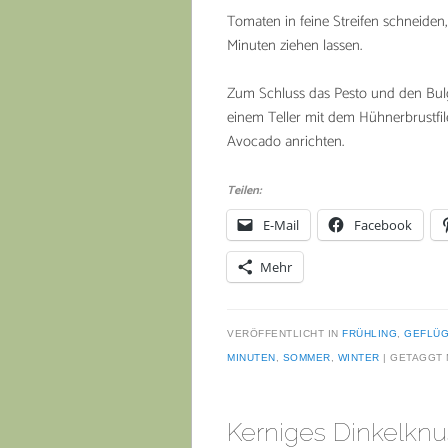
Tomaten in feine Streifen schneiden
Minuten ziehen lassen.
Zum Schluss das Pesto und den Bulg
einem Teller mit dem Hühnerbrustfile
Avocado anrichten.
Teilen:
E-Mail
Facebook
Mehr
VERÖFFENTLICHT IN
FRÜHLING
,
GEFLÜ
MINUTEN
,
SOMMER
,
WINTER
GETAGGT 
Kerniges Dinkelknu