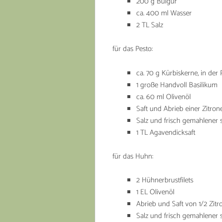
200 g Bulgur
ca. 400 ml Wasser
2 TL Salz
für das Pesto:
ca. 70 g Kürbiskerne, in der
1 große Handvoll Basilikum
ca. 60 ml Olivenöl
Saft und Abrieb einer Zitron
Salz und frisch gemahlener 
1 TL Agavendicksaft
für das Huhn:
2 Hühnerbrustfilets
1 EL Olivenöl
Abrieb und Saft von 1/2 Zitr
Salz und frisch gemahlener 