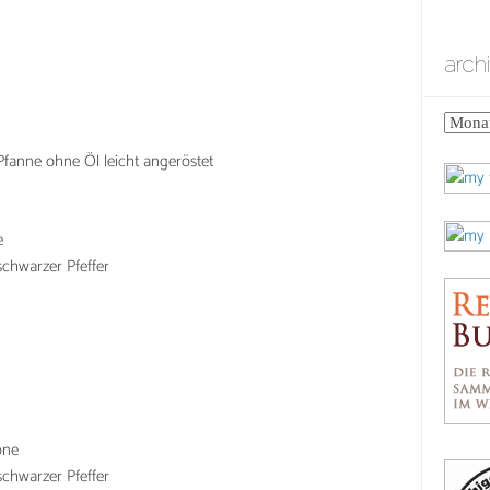
arch
archiv
 Pfanne ohne Öl leicht angeröstet
e
schwarzer Pfeffer
one
schwarzer Pfeffer