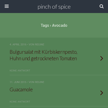
pinch of spice
Tags › Avocado
4. APRIL 2016 • VON REGINE
Bulgursalat mit Kürbiskernpesto,
Huhn und getrockneten Tomaten
KEINE ANTWORT
11. JUNI 2015 • VON REGINE
Guacamole
KEINE ANTWORT