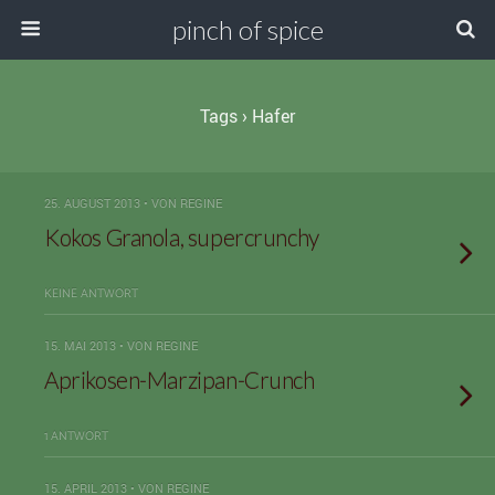
pinch of spice
Tags › Hafer
25. AUGUST 2013 • VON REGINE
Kokos Granola, supercrunchy
KEINE ANTWORT
15. MAI 2013 • VON REGINE
Aprikosen-Marzipan-Crunch
1 ANTWORT
15. APRIL 2013 • VON REGINE