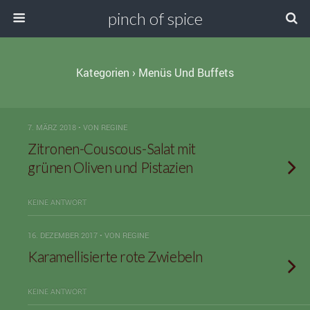
pinch of spice
Kategorien ›
Menüs Und Buffets
7. MÄRZ 2018 • VON REGINE
Zitronen-Couscous-Salat mit
grünen Oliven und Pistazien
KEINE ANTWORT
16. DEZEMBER 2017 • VON REGINE
Karamellisierte rote Zwiebeln
KEINE ANTWORT