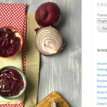
tran
Transla
wora
Amaret
Auberg
Banan
Blaube
Bohne
Butter
Chinak
Dinkel