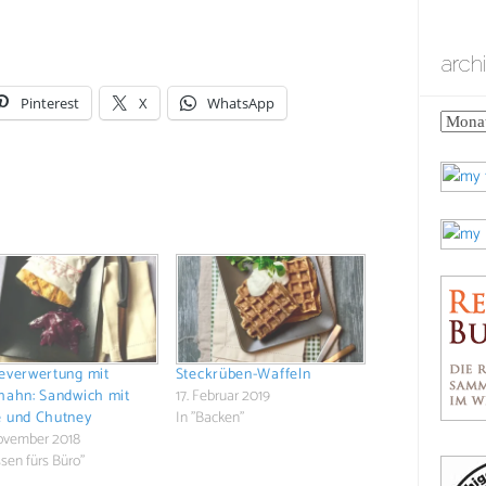
arch
Pinterest
X
WhatsApp
archiv
everwertung mit
Steckrüben-Waffeln
hahn: Sandwich mit
17. Februar 2019
 und Chutney
In "Backen"
November 2018
ssen fürs Büro"