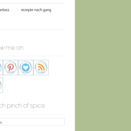
anlass
rezepte nach gang
ow me on
ch pinch of spice
n