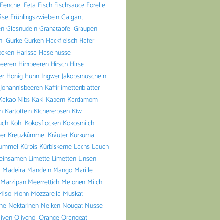
Fenchel
Feta
Fisch
Fischsauce
Forelle
äse
Frühlingszwiebeln
Galgant
en
Glasnudeln
Granatapfel
Graupen
hl
Gurke
Gurken
Hackfleisch
Hafer
ocken
Harissa
Haselnüsse
beeren
Himbeeren
Hirsch
Hirse
er
Honig
Huhn
Ingwer
Jakobsmuscheln
Johannisbeeren
Kaffirlimettenblätter
Kakao Nibs
Kaki
Kapern
Kardamom
n
Kartoffeln
Kichererbsen
Kiwi
uch
Kohl
Kokosflocken
Kokosmilch
er
Kreuzkümmel
Kräuter
Kurkuma
ümmel
Kürbis
Kürbiskerne
Lachs
Lauch
einsamen
Limette
Limetten
Linsen
r
Madeira
Mandeln
Mango
Marille
Marzipan
Meerrettich
Melonen
Milch
Miso
Mohn
Mozzarella
Muskat
ine
Nektarinen
Nelken
Nougat
Nüsse
liven
Olivenöl
Orange
Orangeat