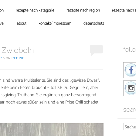
son
rezepte nach kategorie
rezepte nach region
rezepte nach 
vel
about
kontakt/impressum
datenschutz
e Zwiebeln
foll
17
VON
REGINE
n sind wahre Multitalente. Sie sind das „gewisse Etwas“,
te beim Essen braucht – toll z.B. zu Gegrilltem, aber
nksgiving-Truthahn. Sie ergänzen ganz hervorragend
ar noch etwas süßer sein und eine Prise Chili schadet
sear
Suche