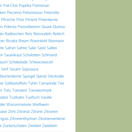
n
Pak Choi
Paprika
Parmesan
aken
Pecorino
Pekannüsse
Petersilie
Pfirsiche
Pilze
Piment
Pinienkerne
en
Polenta
Preiselbeeren
Quark
Quinoa
io
Radieschen
Reis
Reisnudeln
Rettich
ber
Ricotta
Rosen
Rosenkohl
Rosmarin
ete
Safran
Sahne
Sake
Salat
Salbei
en
Sauerkraut
Schalotten
Schmand
lauch
Schokolade
Schwarzwurzel
Senf
Sesam
Sojasauce
blumenkerne
Spargel
Spinat
Steckrübe
lze
Süßkartoffeln
Tahin
Tamarinde
Tee
n
Tofu
Tomaten
Tomatenmark
nobst
Truthahn
Tunfisch
Vanille
der
Wassermelone
Weißwein
käse
Zimt
Zitronat
Zitrone
Zitronen
ngras
Zitronenthymian
Zitronenverbene
i
Zuckerschoten
Zwiebel
Zwiebeln