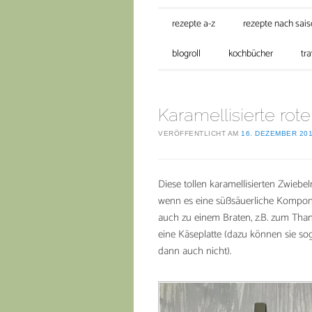
Hauptmenü
Zum Inhalt springen
rezepte a-z
rezepte nach sai
blogroll
kochbücher
tra
Karamellisierte rot
VERÖFFENTLICHT AM
16. DEZEMBER 20
Diese tollen karamellisierten Zwiebel
wenn es eine süßsäuerliche Komponen
auch zu einem Braten, z.B. zum Tha
eine Käseplatte (dazu können sie sog
dann auch nicht).