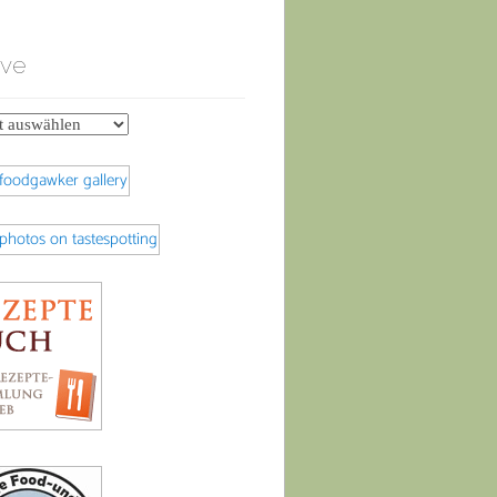
ive
e