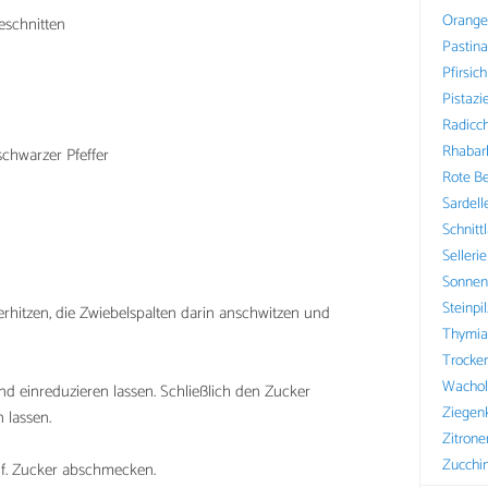
Orange
geschnitten
Pastin
Pfirsich
Pistazi
Radicch
Rhabar
schwarzer Pfeffer
Rote B
Sardell
Schnitt
Sellerie
Sonnen
Steinpi
erhitzen, die Zwiebelspalten darin anschwitzen und
Thymia
Trocke
Wachol
d einreduzieren lassen. Schließlich den Zucker
Ziegen
 lassen.
Zitrone
Zucchin
gf. Zucker abschmecken.