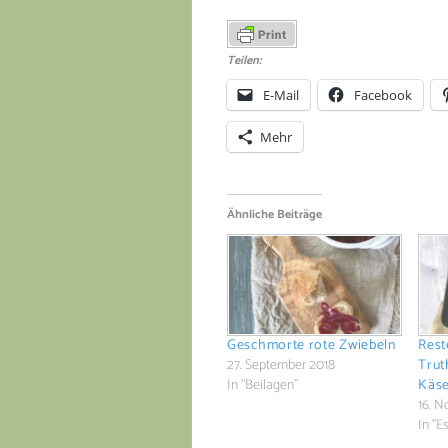
Teilen:
E-Mail
Facebook
Mehr
Ähnliche Beiträge
Geschmorte rote Zwiebeln
Rest
27. September 2018
Trut
In "Beilagen"
Käse
16. 
In "E