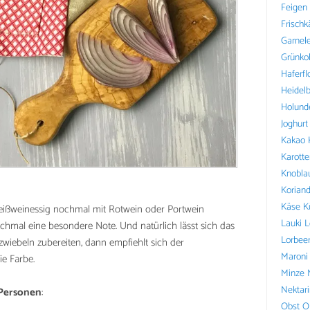
Feigen
Frischk
Garnel
Grünko
Haferfl
Heidel
Holund
Joghurt
Kakao
Karotte
Knobla
Koriand
Käse
K
eißweinessig nochmal mit Rotwein oder Portwein
Lauki
L
chmal eine besondere Note. Und natürlich lässt sich das
Lorbee
wiebeln zubereiten, dann empfiehlt sich der
Maroni
ie Farbe.
Minze
Nektar
 Personen
:
Obst
O