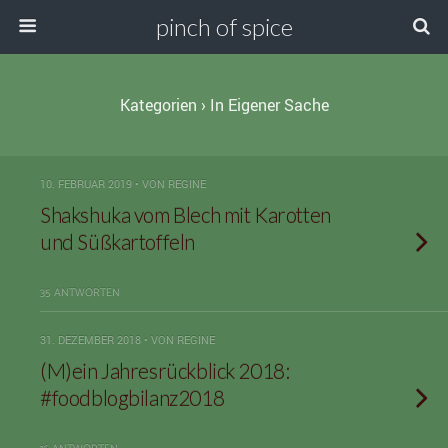
pinch of spice
Kategorien ›
In Eigener Sache
10. FEBRUAR 2019 • VON REGINE
Shakshuka vom Blech mit Karotten
und Süßkartoffeln
35 ANTWORTEN
31. DEZEMBER 2018 • VON REGINE
(M)ein Jahresrückblick 2018:
#foodblogbilanz2018