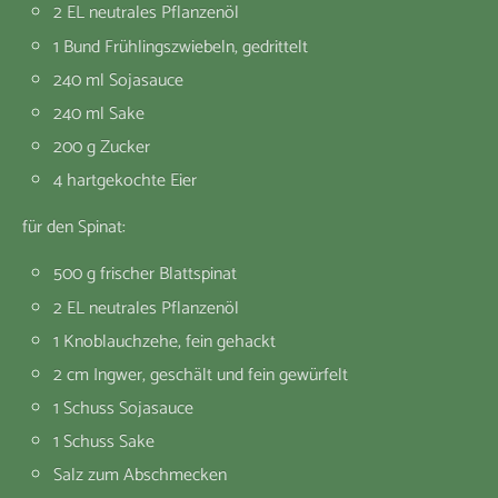
2 EL neutrales Pflanzenöl
1 Bund Frühlingszwiebeln, gedrittelt
240 ml Sojasauce
240 ml Sake
200 g Zucker
4 hartgekochte Eier
für den Spinat:
500 g frischer Blattspinat
2 EL neutrales Pflanzenöl
1 Knoblauchzehe, fein gehackt
2 cm Ingwer, geschält und fein gewürfelt
1 Schuss Sojasauce
1 Schuss Sake
Salz zum Abschmecken