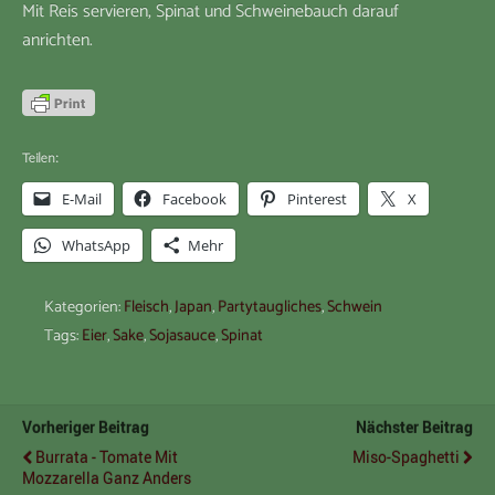
Mit Reis servieren, Spinat und Schweinebauch darauf
anrichten.
Teilen:
E-Mail
Facebook
Pinterest
X
WhatsApp
Mehr
Kategorien:
Fleisch
,
Japan
,
Partytaugliches
,
Schwein
Tags:
Eier
,
Sake
,
Sojasauce
,
Spinat
Vorheriger Beitrag
Nächster Beitrag
Burrata - Tomate Mit
Miso-Spaghetti
Mozzarella Ganz Anders