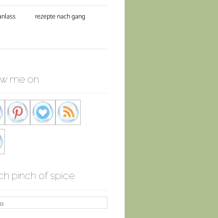
anlass
rezepte nach gang
ow me on
ch pinch of spice
n