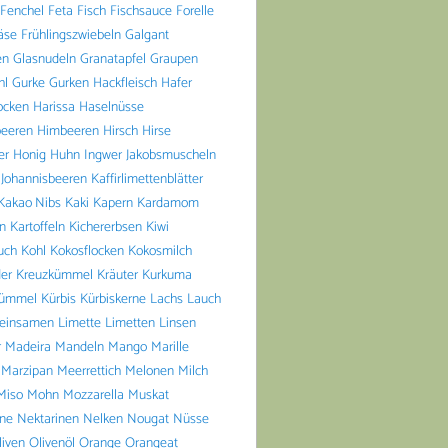
Fenchel
Feta
Fisch
Fischsauce
Forelle
äse
Frühlingszwiebeln
Galgant
en
Glasnudeln
Granatapfel
Graupen
hl
Gurke
Gurken
Hackfleisch
Hafer
ocken
Harissa
Haselnüsse
beeren
Himbeeren
Hirsch
Hirse
er
Honig
Huhn
Ingwer
Jakobsmuscheln
Johannisbeeren
Kaffirlimettenblätter
Kakao Nibs
Kaki
Kapern
Kardamom
n
Kartoffeln
Kichererbsen
Kiwi
uch
Kohl
Kokosflocken
Kokosmilch
er
Kreuzkümmel
Kräuter
Kurkuma
ümmel
Kürbis
Kürbiskerne
Lachs
Lauch
einsamen
Limette
Limetten
Linsen
r
Madeira
Mandeln
Mango
Marille
Marzipan
Meerrettich
Melonen
Milch
Miso
Mohn
Mozzarella
Muskat
ine
Nektarinen
Nelken
Nougat
Nüsse
liven
Olivenöl
Orange
Orangeat