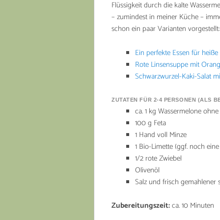
Flüssigkeit durch die kalte Wasserme
– zumindest in meiner Küche – immer
schon ein paar Varianten vorgestellt:
Ein perfekte Essen für heiße
Rote Linsensuppe mit Oran
Schwarzwurzel-Kaki-Salat mi
ZUTATEN FÜR 2-4 PERSONEN (ALS 
ca. 1 kg Wassermelone ohne
100 g Feta
1 Hand voll Minze
1 Bio-Limette (ggf. noch eine
1/2 rote Zwiebel
Olivenöl
Salz und frisch gemahlener 
Zubereitungszeit:
ca. 10 Minuten