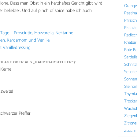
lone. Dass man Obst in ein herzhaftes Gericht gibt, wird
Orange
 beliebter. Und auf pinch of spice habe ich auch
Pastin
Pfirsich
Pistazi
 Tage – Prosciutto, Mozzarella, Nektarine
Radicch
gen, Kardamom und Vanille
Rhabar
t Vanilledressing
Rote B
Sardell
BEILAGE ODER ALS „HAUPTDARSTELLER“):
Schnitt
 Kerne
Sellerie
Sonnen
Steinpi
 zweite)
Thymia
Trocke
Wachol
schwarzer Pfeffer
Ziegen
Zitrone
Zucchin