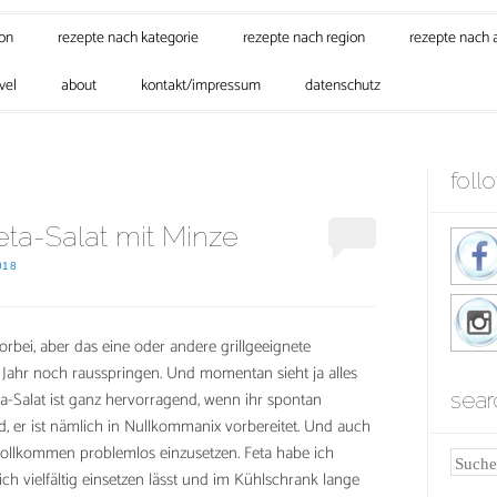
son
rezepte nach kategorie
rezepte nach region
rezepte nach 
vel
about
kontakt/impressum
datenschutz
foll
a-Salat mit Minze
018
rbei, aber das eine oder andere grillgeeignete
Jahr noch rausspringen. Und momentan sieht ja alles
-Salat ist ganz hervorragend, wenn ihr spontan
sear
d, er ist nämlich in Nullkommanix vorbereitet. Und auch
vollkommen problemlos einzusetzen. Feta habe ich
Suche
ich vielfältig einsetzen lässt und im Kühlschrank lange