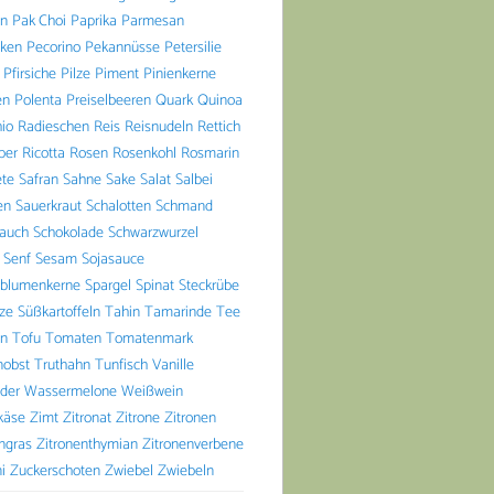
n
Pak Choi
Paprika
Parmesan
aken
Pecorino
Pekannüsse
Petersilie
Pfirsiche
Pilze
Piment
Pinienkerne
en
Polenta
Preiselbeeren
Quark
Quinoa
io
Radieschen
Reis
Reisnudeln
Rettich
ber
Ricotta
Rosen
Rosenkohl
Rosmarin
ete
Safran
Sahne
Sake
Salat
Salbei
en
Sauerkraut
Schalotten
Schmand
lauch
Schokolade
Schwarzwurzel
Senf
Sesam
Sojasauce
blumenkerne
Spargel
Spinat
Steckrübe
lze
Süßkartoffeln
Tahin
Tamarinde
Tee
n
Tofu
Tomaten
Tomatenmark
nobst
Truthahn
Tunfisch
Vanille
der
Wassermelone
Weißwein
käse
Zimt
Zitronat
Zitrone
Zitronen
ngras
Zitronenthymian
Zitronenverbene
i
Zuckerschoten
Zwiebel
Zwiebeln