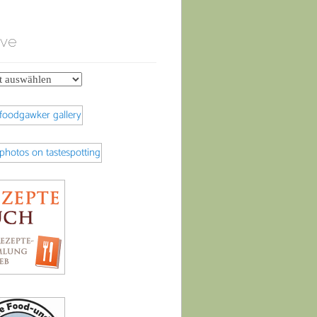
ive
e