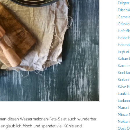
Feigen
Frischk
Garnel
Grünko
Haferfl
Heidel
Holund
Joghurt
Kakao
Karotte
Knobla
Koriand
Käse
K
Lauki
L
Lorbee
Maroni
Minze
man diesen Wassermelonen-Feta-Salat auch wunderbar
Nektar
 unglaublich frisch und spendet viel Kühle und
Obst
O