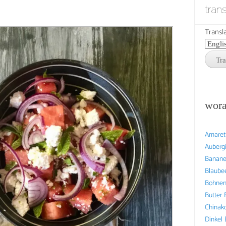
tran
Transla
wora
Amaret
Auberg
Banan
Blaube
Bohne
Butter
Chinak
Dinkel