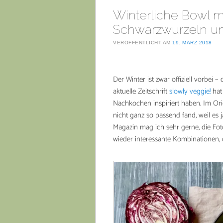
Winterliche Bowl m
Schwarzwurzeln un
VERÖFFENTLICHT AM
19. MÄRZ 2018
Der Winter ist zwar offiziell vorbei 
aktuelle Zeitschrift
slowly veggie!
hat
Nachkochen inspiriert haben. Im Orig
nicht ganz so passend fand, weil es j
Magazin mag ich sehr gerne, die Fo
wieder interessante Kombinationen, d