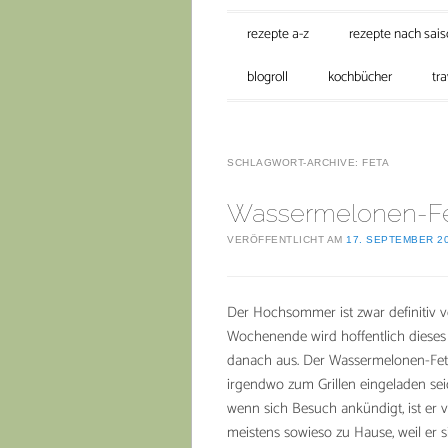
Hauptmenü
Zum Inhalt springen
rezepte a-z
rezepte nach sai
blogroll
kochbücher
tra
SCHLAGWORT-ARCHIVE:
FETA
Wassermelonen-Fet
VERÖFFENTLICHT AM
17. SEPTEMBER 2
Der Hochsommer ist zwar definitiv vo
Wochenende wird hoffentlich dieses 
danach aus. Der Wassermelonen-Feta
irgendwo zum Grillen eingeladen sei
wenn sich Besuch ankündigt, ist er 
meistens sowieso zu Hause, weil er s