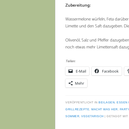
Zubereitung:
Wassermelone würfeln, Feta darüber
Limette und den Saft dazugeben. Die
Olivenöl, Salz und Pfeffer dazugebe
noch etwas mehr Limettensaft dazu
Teilen:
E-Mail
Facebook
Mehr
VERÖFFENTLICHT IN
BEILAGEN
,
ESSEN 
GRILLREZEPTE
,
MACHT WAS HER
,
PART
SOMMER
,
VEGETARISCH
GETAGGT MIT