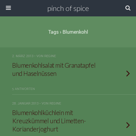
pinch of spice
Tags › Blumenkohl
2. MÄRZ 2013 • VON REGINE
Blumenkohlsalat mit Granatapfel
und Haselnüssen
5 ANTWORTEN
28. JANUAR 2013 • VON REGINE
Blumenkohlküchlein mit
Kreuzkümmel und Limetten-
Korianderjoghurt