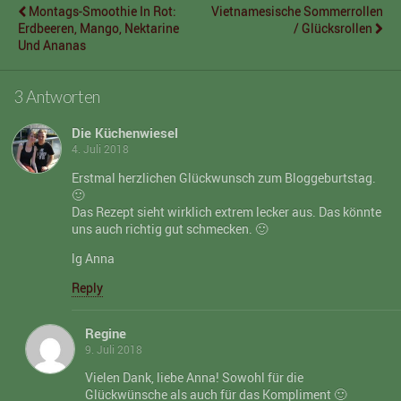
Montags-Smoothie In Rot:
Vietnamesische Sommerrollen
Erdbeeren, Mango, Nektarine
/ Glücksrollen
Und Ananas
3 Antworten
Die Küchenwiesel
4. Juli 2018
Erstmal herzlichen Glückwunsch zum Bloggeburtstag.
🙂
Das Rezept sieht wirklich extrem lecker aus. Das könnte
uns auch richtig gut schmecken. 🙂
lg Anna
Reply
Regine
9. Juli 2018
Vielen Dank, liebe Anna! Sowohl für die
Glückwünsche als auch für das Kompliment 🙂