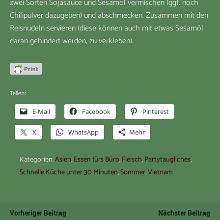
zwei Sorten Sojasauce und Sesamöl vermischen (ggf. noch
Chilipulver dazugeben) und abschmecken. Zusammen mit den
Reisnudeln servieren (diese können auch mit etwas Sesamöl
daran gehindert werden, zu verkleben).
Teilen:
E-Mail
Facebook
Pinterest
X
WhatsApp
Mehr
Kategorien:
Asien
,
Essen fürs Büro
,
Fleisch
,
Partytaugliches
,
Schnelle Küche unter 30 Minuten
,
Sommer
,
Vietnam
Vorheriger Beitrag
Nächster Beitrag