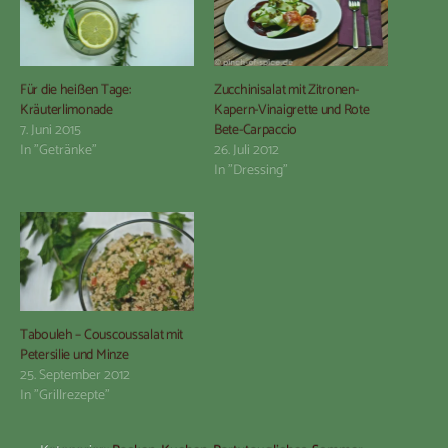
Für die heißen Tage:
Zucchinisalat mit Zitronen-
Kräuterlimonade
Kapern-Vinaigrette und Rote
7. Juni 2015
Bete-Carpaccio
In "Getränke"
26. Juli 2012
In "Dressing"
Tabouleh – Couscoussalat mit
Petersilie und Minze
25. September 2012
In "Grillrezepte"