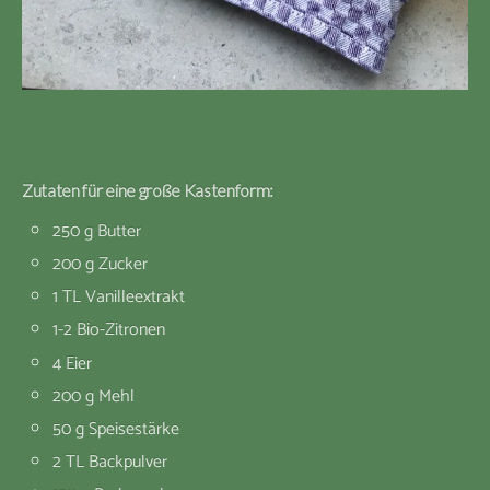
Zutaten für eine große Kastenform:
250 g Butter
200 g Zucker
1 TL Vanilleextrakt
1-2 Bio-Zitronen
4 Eier
200 g Mehl
50 g Speisestärke
2 TL Backpulver